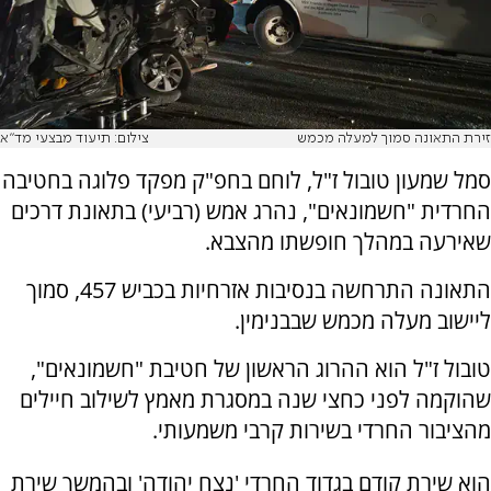
זירת התאונה סמוך למעלה מכמש
צילום: תיעוד מבצעי מד"א
סמל שמעון טובול ז"ל, לוחם בחפ"ק מפקד פלוגה בחטיבה
החרדית "חשמונאים", נהרג אמש (רביעי) בתאונת דרכים
שאירעה במהלך חופשתו מהצבא.
התאונה התרחשה בנסיבות אזרחיות בכביש 457, סמוך
ליישוב מעלה מכמש שבבנימין.
טובול ז"ל הוא ההרוג הראשון של חטיבת "חשמונאים",
שהוקמה לפני כחצי שנה במסגרת מאמץ לשילוב חיילים
מהציבור החרדי בשירות קרבי משמעותי.
הוא שירת קודם בגדוד החרדי 'נצח יהודה' ובהמשך שירת