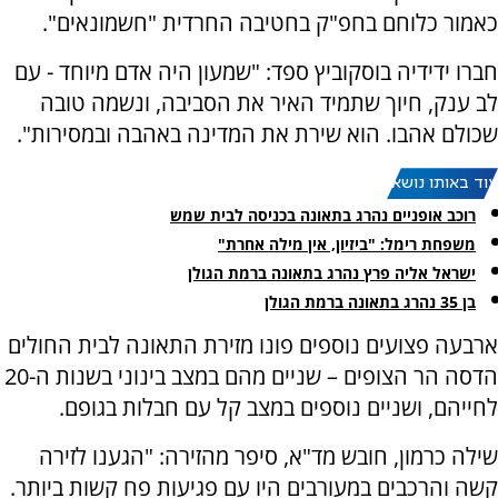
כאמור כלוחם בחפ"ק בחטיבה החרדית "חשמונאים".
חברו ידידיה בוסקוביץ ספד: "שמעון היה אדם מיוחד - עם
לב ענק, חיוך שתמיד האיר את הסביבה, ונשמה טובה
שכולם אהבו. הוא שירת את המדינה באהבה ובמסירות".
עוד באותו נושא:
רוכב אופניים נהרג בתאונה בכניסה לבית שמש
משפחת רימל: "ביזיון, אין מילה אחרת"
ישראל אליה פרץ נהרג בתאונה ברמת הגולן
בן 35 נהרג בתאונה ברמת הגולן
ארבעה פצועים נוספים פונו מזירת התאונה לבית החולים
הדסה הר הצופים – שניים מהם במצב בינוני בשנות ה-20
לחייהם, ושניים נוספים במצב קל עם חבלות בגופם.
שילה כרמון, חובש מד"א, סיפר מהזירה: "הגענו לזירה
קשה והרכבים במעורבים היו עם פגיעות פח קשות ביותר.