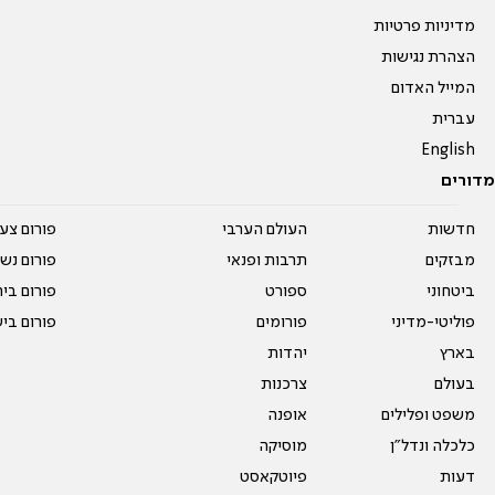
מדיניות פרטיות
הצהרת נגישות
המייל האדום
עברית
English
מדורים
חדשות
העולם הערבי
פורום צע
מבזקים
תרבות ופנאי
פורום נשו
ביטחוני
ספורט
פורום בי
פוליטי-מדיני
פורומים
פורום בי
בארץ
יהדות
בעולם
צרכנות
משפט ופלילים
אופנה
כלכלה ונדל"ן
מוסיקה
דעות
פיוטקאסט