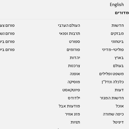
English
מדורים
חדשות
העולם הערבי
פורום צע
מבזקים
תרבות ופנאי
פורום נשו
ביטחוני
ספורט
פורום בי
פוליטי-מדיני
פורומים
פורום בי
בארץ
יהדות
בעולם
צרכנות
משפט ופלילים
אופנה
כלכלה ונדל"ן
מוסיקה
דעות
פיוטקאסט
חדשות המגזר
ילדודס
אוכל
מודעות אבל
כיפה שחורה
מזג אוויר
דיגיטל
תגיות