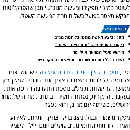
לשוטר במילוי תפקידו ומעשה מגונה. ייתכן שהפרקליטות
תבקש מאסר בפועל בשל חומרת המעשה השפל.
עוד באותו נושא:
מפגין ביצע מעשה מגונה בלוחמת מג"ב
ביקורת באופוזיציה: "מסר מאוד בעייתי"
הורשע פעיל המחאה אייל יפה
נעצר בגלל הטרדת שוטרת – והואשם בהחזקת נשק
יפה,
תועד במהלך הפגנה נגד הממשלה
, כשהוא נצמד
אל גופה של לוחמת מאחור באופן מגונה ובוטה למשך זמן
ממושך, עד שלוחמת מג"ב נוספת התערבה והדפה אותו.
בעקבות התקרית, נפתחה חקירה בתחנת מוריה של מחוז
ירושלים, בשיתוף עם מג"ב, והוא נעצר.
מפקד משמר הגבול, ניצב בריק יצחק, התייחס לאירוע
ואמר, "לוחמות ולוחמי מג"ב פועלים יומם ולילה לשמירה