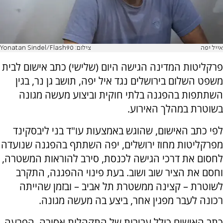
אייל יפה
צילום: Yonatan Sindel/Flash90
פרקליטות המדינה הגישה היום (שלישי) כתב אישום לבית
משפט השלום בירושלים נגד איל יפה, תושב גן נר, בגין
השתתפות בהפגנה בלתי חוקית וביצוע מעשה מגונה
בשוטרת במהלך האירוע.
לפי כתב האישום, שהוגש באמצעות עו"ד בני ליבסקינד
מפרקליטות מחוז ירושלים, יפה השתתף בהפגנה שנועדה
לחסום את דרכי הגישה לכנסת, סירב להוראות המשטרה,
וחסם את הציר שוב ושוב. בעת פינוי ההפגנה, התקרב
לשוטרת – קצינה ממשטרת תל אביב – ובזמן שהייתה
רכונה לעבר מפגין אחר, ביצע בה מעשה מגונה.
כתב האישום כולל עבירות של התקהלות אסורה, הפרעה