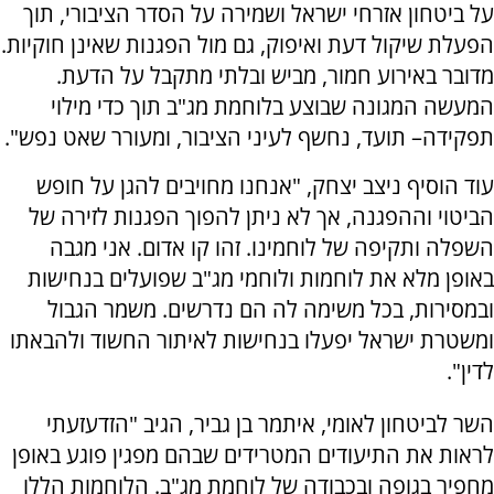
על ביטחון אזרחי ישראל ושמירה על הסדר הציבורי, תוך
הפעלת שיקול דעת ואיפוק, גם מול הפגנות שאינן חוקיות.
מדובר באירוע חמור, מביש ובלתי מתקבל על הדעת.
המעשה המגונה שבוצע בלוחמת מג"ב תוך כדי מילוי
תפקידה– תועד, נחשף לעיני הציבור, ומעורר שאט נפש".
עוד הוסיף ניצב יצחק, "אנחנו מחויבים להגן על חופש
הביטוי וההפגנה, אך לא ניתן להפוך הפגנות לזירה של
השפלה ותקיפה של לוחמינו. זהו קו אדום. אני מגבה
באופן מלא את לוחמות ולוחמי מג"ב שפועלים בנחישות
ובמסירות, בכל משימה לה הם נדרשים. משמר הגבול
ומשטרת ישראל יפעלו בנחישות לאיתור החשוד ולהבאתו
לדין".
השר לביטחון לאומי, איתמר בן גביר, הגיב "הזדעזעתי
לראות את התיעודים המטרידים שבהם מפגין פוגע באופן
מחפיר בגופה ובכבודה של לוחמת מג"ב. הלוחמות הללו