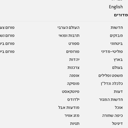
English
מדורים
חדשות
העולם הערבי
פורום צע
מבזקים
תרבות ופנאי
פורום נשו
ביטחוני
ספורט
פורום בי
פוליטי-מדיני
פורומים
פורום בי
בארץ
יהדות
בעולם
צרכנות
משפט ופלילים
אופנה
כלכלה ונדל"ן
מוסיקה
דעות
פיוטקאסט
חדשות המגזר
ילדודס
אוכל
מודעות אבל
כיפה שחורה
מזג אוויר
דיגיטל
תגיות