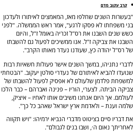
קרב עקוב מדם
"בעשרות השנים שחלפו מאז, המאמצים לאיתורו ולעדכון
בני משפחתו לא פסקו לרגע", אמר ראש הממשלה. "לפני
כשש שנים השבנו את רס"ל זכריה באומל ז"ל, והיום
השבנו את צביקה ז"ל. אנו ממשיכים לפעול גם להשבתו
של רס"ל יהודה כץ, שעודנו נעדר מאותו הקרב".
לדברי נתניהו, במשך השנים אישר פעולות חשאיות רבות
שנועדו להביא לאיתורם של נעדרי סולטן יעקוב. "הבטחתי
למשפחת פלדמן שלעולם לא אפסיק לפעול להשבתו של
צביקה הביתה. לצערי, הוריו – פנינה ואברהם – כבר הלכו
לעולמם. אך היום אנחנו משיבים אותו לאחיו – איציק,
שלמה וענת – ולאדמת ארץ ישראל שאהב כל כך".
את דבריו סיים בציטוט מדברי הנביא ירמיהו: "ויש תקווה
לאחריתך נאום ה׳, ושבו בנים לגבולם".