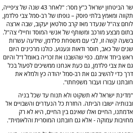
שר הביטחון ישראל כ"ץ מסר: "לאחר 43 שנה של ציפייה,
תקווה ומאמץ בלתי פוסק – גופתו של רב-סמל צבי פלדמן,
לוחם צה"ל שנעדר מאז קרב סולטאן יעקוב, שבה ארצה
בתום מבצע מורכב ומשותף של אנשי המוסד וחיילי צה"ל.
בשעה קשה זו, לבי עם משפחת פלדמן, שידעה עשרות
שנים של כאב, חוסר ודאות וגעגוע. כולנו מרכינים היום
ראש ביחד איתם. כפי שהשבנו את זכריה באומל ז"ל והיום
גם את צבי פלדמן, גם כעת אנחנו ממשיכים לפעול בכל
דרך כדי להשיב גם את רב-סמל יהודה כץ ולמלא את
חובתנו עבורו ועבור משפחתו".
"מדינת ישראל לא תשקוט ולא תנוח עד שכל בניה
ובנותיה ישובו הביתה. החזרת כל הנעדרים והשבויים אל
אדמתנו, החיים ואלו שאינם בין החיים, היא לא רק
מחויבות עמוקה - אלא גם חובתנו המוסרית והלאומית".