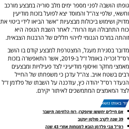
גופתו הושבה לפני מספר ימים מלב סוריה במבצע מורכב
וחשאי, שלפי צה"ל והמוסד יצא לפועל בזכות מודיעין
מדויק ושימוש ביכולות מבצעיות "אשר הביאו לידי ביטוי את
כוח התחבולה ועוז הרוח". לאחר השבת הגופה היא
זוהתה במרכז הגנומי לזיהוי חללים של הרבנות הצבאית.
מדובר בסגירת מעגל, המצטרפת למבצע קודם בו הושב
רס"ל זכריה באומל ז"ל ב-2019, אשר התאפשרה בזכות
מאמצי מחקר ואיסוף מודיעיני לצד פעילויות ומבצעים
רבים בשטח אויב. צה"ל עדכן כי משפחתו של החייל
הנעדר רס"ל יהודה כץ, עודכנה על השבתו של פלדמן ז"ל
לצד המאמצים המתמשכים לאיתור יקירם.
עוד באותו נושא:
אם חיילים יחששו שיופקרו, רוח הלחימה תישבר
39 שנה לקרב סולטן יעקוב
רס"ל צבי פלדמן הובא למנוחות אחרי 43 שנה