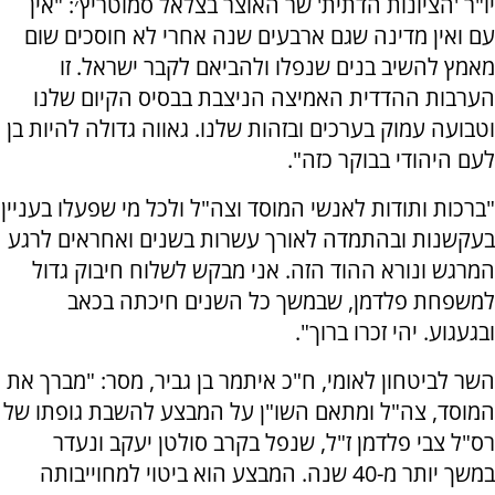
יו"ר 'הציונות הדתית' שר האוצר בצלאל סמוטריץ׳: "אין
עם ואין מדינה שגם ארבעים שנה אחרי לא חוסכים שום
מאמץ להשיב בנים שנפלו ולהביאם לקבר ישראל. זו
הערבות ההדדית האמיצה הניצבת בבסיס הקיום שלנו
וטבועה עמוק בערכים ובזהות שלנו. גאווה גדולה להיות בן
לעם היהודי בבוקר כזה".
"ברכות ותודות לאנשי המוסד וצה"ל ולכל מי שפעלו בעניין
בעקשנות ובהתמדה לאורך עשרות בשנים ואחראים לרגע
המרגש ונורא ההוד הזה. אני מבקש לשלוח חיבוק גדול
למשפחת פלדמן, שבמשך כל השנים חיכתה בכאב
ובגעגוע. יהי זכרו ברוך".
השר לביטחון לאומי, ח"כ איתמר בן גביר, מסר: "מברך את
המוסד, צה"ל ומתאם השו"ן על המבצע להשבת גופתו של
רס"ל צבי פלדמן ז"ל, שנפל בקרב סולטן יעקב ונעדר
במשך יותר מ-40 שנה. המבצע הוא ביטוי למחוייבותה