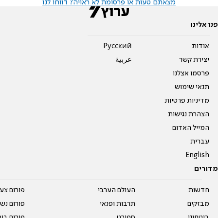
מצאתם טעות או פרסומת לא ראויה? דווחו לנו
פנו אלינו
אודות
Pусский
יצירת קשר
عربية
פרסמו אצלנו
תנאי שימוש
מדיניות פרטיות
הצהרת נגישות
המייל האדום
עברית
English
מדורים
חדשות
העולם הערבי
פורום צע
מבזקים
תרבות ופנאי
פורום נשו
ביטחוני
ספורט
פורום בי