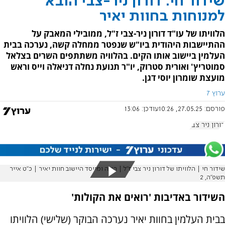
שידור חי: דורון ניר-צבי הובא
למנוחות בחוות יאיר
הלוויתו של עו"ד דורון ניר-צבי ז"ל, ממובילי המאבק על
ההתיישבות היהודית ביו"ש שנפטר ממחלה קשה, נערכה בבית
העלמין ביישוב אותו הקים. בהלוויה משתתפים השרים בצלאל
סמוטריץ' ואורית סטרוק, יו"ר תנועת נחלה דניאלה וייס וראש
מועצת שומרון יוסי דגן.
ערוץ 7
פורסם:
27.05.25, 10:26
עודכן:
13:06
דורון ניר צבי
שידור חי | הלוויתו של דורון ניר צבי ז"ל | הוגה ומייסד היישוב חוות יאיר | כ"ט אייר
תשפ"ה, 2
השידור באדיבות 'רואים את הקולות'
בבית העלמין בחוות יאיר נערכה הבוקר (שלישי) הלוויתו