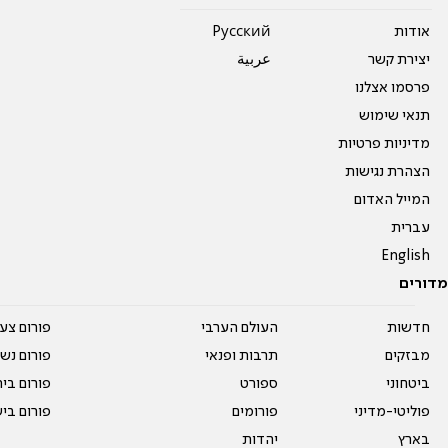
אודות
Pусский
יצירת קשר
عربية
פרסמו אצלנו
תנאי שימוש
מדיניות פרטיות
הצהרת נגישות
המייל האדום
עברית
English
מדורים
חדשות
העולם הערבי
פורום צע
מבזקים
תרבות ופנאי
פורום נשו
ביטחוני
ספורט
פורום בי
פוליטי-מדיני
פורומים
פורום בי
בארץ
יהדות