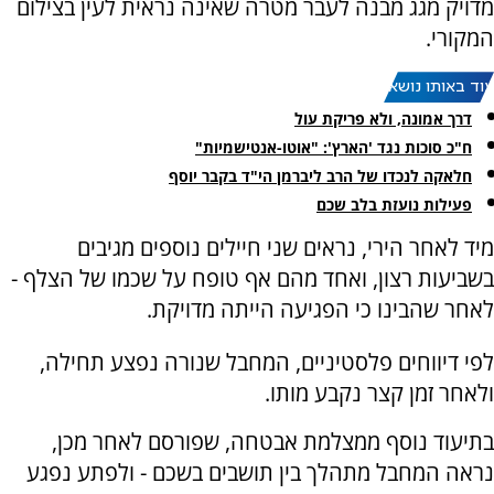
מדויק מגג מבנה לעבר מטרה שאינה נראית לעין בצילום
המקורי.
עוד באותו נושא:
דרך אמונה, ולא פריקת עול
ח"כ סוכות נגד 'הארץ': "אוטו-אנטישמיות"
חלאקה לנכדו של הרב ליברמן הי"ד בקבר יוסף
פעילות נועזת בלב שכם
מיד לאחר הירי, נראים שני חיילים נוספים מגיבים
בשביעות רצון, ואחד מהם אף טופח על שכמו של הצלף -
לאחר שהבינו כי הפגיעה הייתה מדויקת.
לפי דיווחים פלסטיניים, המחבל שנורה נפצע תחילה,
ולאחר זמן קצר נקבע מותו.
בתיעוד נוסף ממצלמת אבטחה, שפורסם לאחר מכן,
נראה המחבל מתהלך בין תושבים בשכם - ולפתע נפגע