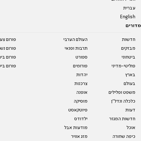
עברית
English
מדורים
חדשות
העולם הערבי
פורום צע
מבזקים
תרבות ופנאי
פורום נשו
ביטחוני
ספורט
פורום בי
פוליטי-מדיני
פורומים
פורום בי
בארץ
יהדות
בעולם
צרכנות
משפט ופלילים
אופנה
כלכלה ונדל"ן
מוסיקה
דעות
פיוטקאסט
חדשות המגזר
ילדודס
אוכל
מודעות אבל
כיפה שחורה
מזג אוויר