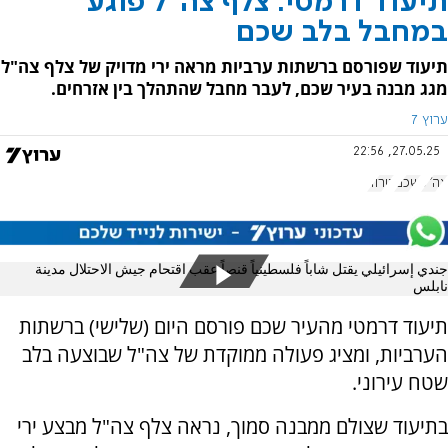
תיעוד דרמטי: צלף צה"ל פוגע
במחבל בלב שכם
תיעוד שפורסם ברשתות ערביות מראה ירי מדויק של צלף צה"ל
מגג מבנה בעיר שכם, לעבר מחבל שהתהלך בין אזרחים.
ערוץ 7
27.05.25, 22:56
צה"ל
שכם
טרור
جندي إسرائيلي يقتل شاباً فلسطينياً قنصاً عقب اقتحام جيش الاحتلال مدينة
نابلس
תיעוד דרמטי מהעיר שכם פורסם היום (שלישי) ברשתות
הערביות, ומציג פעולה ממוקדת של צה"ל שבוצעה בלב
שטח עירוני.
בתיעוד שצולם ממבנה סמוך, נראה צלף צה"ל מבצע ירי