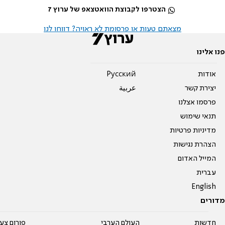
הצטרפו לקבוצת הוואטצאפ של ערוץ 7
מצאתם טעות או פרסומת לא ראויה? דווחו לנו
פנו אלינו
אודות
Pусский
יצירת קשר
عربية
פרסמו אצלנו
תנאי שימוש
מדיניות פרטיות
הצהרת נגישות
המייל האדום
עברית
English
מדורים
חדשות
העולם הערבי
פורום צע