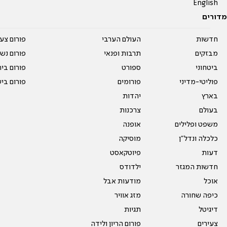
English
מדורים
חדשות
העולם הערבי
פורום צע
מבזקים
תרבות ופנאי
פורום נשו
ביטחוני
ספורט
פורום בי
פוליטי-מדיני
פורומים
פורום בי
בארץ
יהדות
בעולם
צרכנות
משפט ופלילים
אופנה
כלכלה ונדל"ן
מוסיקה
דעות
פיוטקאסט
חדשות המגזר
ילדודס
אוכל
מודעות אבל
כיפה שחורה
מזג אוויר
דיגיטל
תגיות
צעירים
פורום הריון ולידה