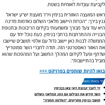
לקביעת עובדות לאומיות בשטח.
ראש המועצה האזורית בנימין ויו"ר מועצת יש"ע ישראל
גנץ בירך: "הכרזת היישוב מלאכי השלום כאדמות מדינה
היא עוד צעד מבורך ומשמעותי בקידום הריבונות ובתנופת
הבנייה וההתרחבות ברחבי בנימין. כעת נוכל יחד עם
הממשלה לבנות כאן יישוב גדול עם אלפי תושבים שיישבו
את האזור האסטרטגי הזה. תודה לחברי השר סמוטריץ'
שדחף ופעל לקידום המהלך החשוב ועל המהפכות שהוא
מוביל בהתיישבות".
בואו להיות שותפים בפרויקט >>>
עוד באותו נושא:
ירי לעבר קבוצת רועי צאן בבנימין
השר חידש את הצילום עם הזוג ממלאכי השלום
תושבי בנימין מתריעים: "הסלמה חמורה"