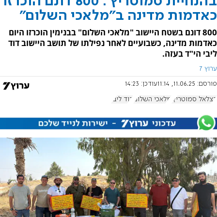
בהנחיית סמוטריץ': 800 דונם הוכרזו
כאדמות מדינה ב"מלאכי השלום"
800 דונם בשטח היישוב "מלאכי השלום" בבנימין הוכרזו היום
כאדמות מדינה, כשבועיים לאחר נפילתו של תושב היישוב דוד
ליבי הי"ד בעזה.
ערוץ 7
פורסם:
11.06.25, 11:14
עודכן:
14:23
בצלאל סמוטריץ'
מלאכי השלום
דוד ליבי