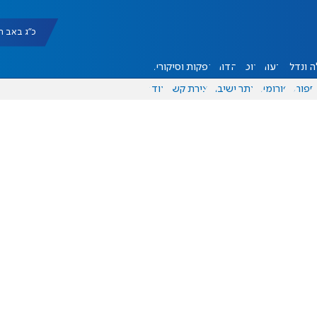
כ"ג באב תשפ"ו |
 ונדל"ן
דעות
אוכל
יהדות
הפקות וסיקורים
ספורט
פורומים
אתר ישיבה
יצירת קשר
עוד