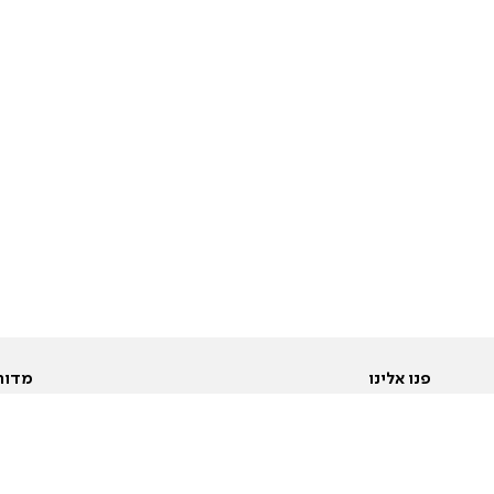
פנו אלינו
מדור
אודות
Pусский
חד
יצירת קשר
عربية
מב
פרסמו אצלנו
בי