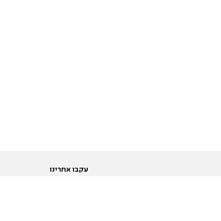
עקבו אחרינו
ות
טוויטר
ם הריון ולידה
פייסבוק
ום לקראת נישואין וזוגיות
אינסטגרם