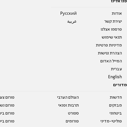
פנו אלינו
אודות
Pусский
יצירת קשר
عربية
פרסמו אצלנו
תנאי שימוש
מדיניות פרטיות
הצהרת נגישות
המייל האדום
עברית
English
מדורים
חדשות
העולם הערבי
פורום צע
מבזקים
תרבות ופנאי
פורום נשו
ביטחוני
ספורט
פורום בי
פוליטי-מדיני
פורומים
פורום בי