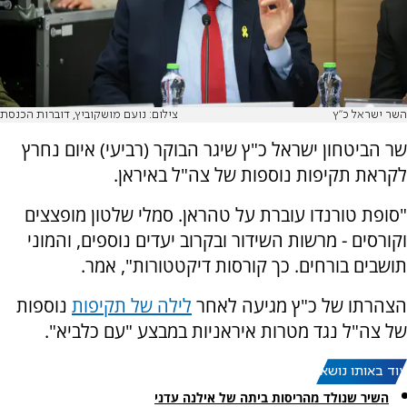
השר ישראל כ"ץ
צילום: נועם מושקוביץ, דוברות הכנסת
שר הביטחון ישראל כ"ץ שיגר הבוקר (רביעי) איום נחרץ
לקראת תקיפות נוספות של צה"ל באיראן.
"סופת טורנדו עוברת על טהראן. סמלי שלטון מופצצים
וקורסים - מרשות השידור ובקרוב יעדים נוספים, והמוני
תושבים בורחים. כך קורסות דיקטטורות", אמר.
הצהרתו של כ"ץ מגיעה לאחר
לילה של תקיפות
נוספות
של צה"ל נגד מטרות איראניות במבצע "עם כלביא".
עוד באותו נושא:
השיר שנולד מהריסות ביתה של אילנה עדני