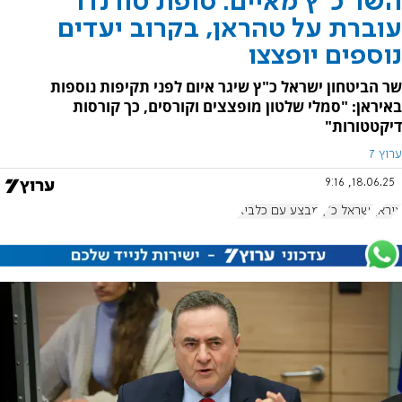
השר כ"ץ מאיים: סופת טורנדו
עוברת על טהראן, בקרוב יעדים
נוספים יופצצו
שר הביטחון ישראל כ"ץ שיגר איום לפני תקיפות נוספות
באיראן: "סמלי שלטון מופצצים וקורסים, כך קורסות
דיקטטורות"
ערוץ 7
18.06.25, 9:16
איראן
ישראל כ"ץ
מבצע עם כלביא