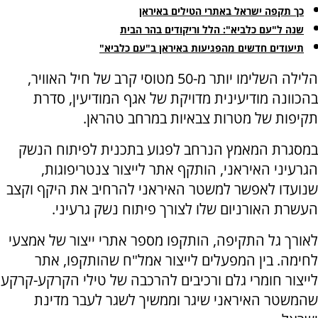
כך תקפה ישראל באתרי הטילים באיראן
שנה ל"עם כלביא": הלל וריקודים בהר הבית
תיעודים חדשים מהפגיעות באיראן ב"עם כלביא"
הלילה השלימו יותר מ-50 מטוסי קרב של חיל האוויר,
בהכוונה מודיעינית מדויקת של אגף המודיעין, סדרת
תקיפות של מטרות צבאיות במרחב טהראן.
במסגרת המאמץ הנרחב לפגוע בתכנית לפיתוח הנשק
הגרעיני האיראני, הותקף אתר לייצור צנטריפוגות,
שנועדו לאפשר למשטר האיראני להרחיב את היקף וקצב
העשרת האורניום שלו לצורך פיתוח נשק גרעיני.
לאורך גל התקיפה, הותקפו מספר אתרי ייצור של אמצעי
לחימה. בין המפעלים לייצור אמל"ח שהותקפו, אתר
לייצור חומרי גלם ורכיבים להרכבה של טילי הקרקע-קרקע
שהמשטר האיראני שיגר וממשיך לשגר לעבר מדינת