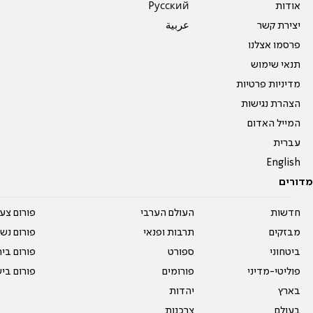
אודות
Pусский
יצירת קשר
عربية
פרסמו אצלנו
תנאי שימוש
מדיניות פרטיות
הצהרת נגישות
המייל האדום
עברית
English
מדורים
חדשות
העולם הערבי
פורום צע
מבזקים
תרבות ופנאי
פורום נשו
ביטחוני
ספורט
פורום בי
פוליטי-מדיני
פורומים
פורום בי
בארץ
יהדות
בעולם
צרכנות