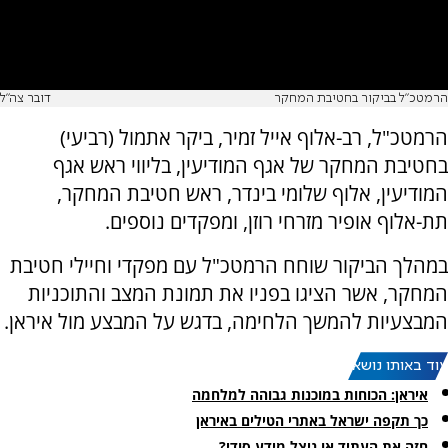
הרמטכ"ל בביקור בחטיבת המחקר
דובר צה"ל
הרמטכ"ל, רב-אלוף אייל זמיר, ביקר אתמול (רביעי)
בחטיבת המחקר של אגף המודיעין, בליווי ראש אגף
המודיעין, אלוף שלומי בינדר, ראש חטיבת המחקר,
תת-אלוף אופיר מזרחי רוזן, ומפקדים נוספים.
במהלך הביקור שוחח הרמטכ"ל עם מפקדי וחיילי חטיבת
המחקר, אשר הציגו בפניו את תמונת המצב והתוכניות
המבצעיות להמשך הלחימה, בדגש על המבצע מול איראן.
עוד באותו נושא:
איראן: הכוחות במוכנות גבוהה למלחמה
כך תקפה ישראל באתרי הטילים באיראן
חזה את העתיד או ניצל מידע סודי?