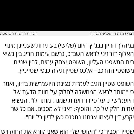
דברי נציגת היועמ"שית בדיון
דוברות הרשות השופטת
במהלך הדיון בבג"ץ היום (שלישי) בעתירות שעניינן מינוי
האלוף דוד זיני לראש השב"כ, נרשם עימות חריג בין נשיא
בית המשפט העליון, השופט יצחק עמית, לבין שניים
משופטי ההרכב - אלכס שטיין וגילה כנפי שטייניץ.
השופט שטיין הגיב לעמדת נציגת היועמ"שית בדיון, ואמר
כי "מותר לראש הממשלה לחלוק על חוות הדעת של
היועמ"שית, על פי דוח ועדת שמגר. מותר לו". הנשיא
עמית חלק על כך, והוסיף: "אני לא מסכים. אם כל שר
יקבע דין לעצמו אנחנו נתכנס כאן לדיון כל יום".
שטיין הסביר כי "הקושי שלי הוא שאני קורא את החוק ויש