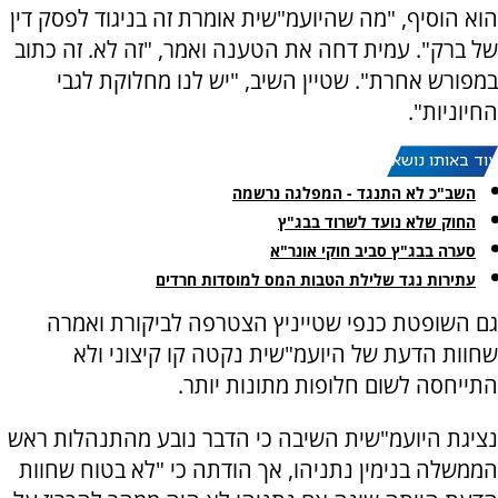
הוא הוסיף, "מה שהיועמ"שית אומרת זה בניגוד לפסק דין
של ברק". עמית דחה את הטענה ואמר, "זה לא. זה כתוב
במפורש אחרת". שטיין השיב, "יש לנו מחלוקת לגבי
החיוניות".
עוד באותו נושא:
השב"כ לא התנגד - המפלגה נרשמה
החוק שלא נועד לשרוד בבג"ץ
סערה בבג"ץ סביב חוקי אונר"א
עתירות נגד שלילת הטבות המס למוסדות חרדים
גם השופטת כנפי שטייניץ הצטרפה לביקורת ואמרה
שחוות הדעת של היועמ"שית נקטה קו קיצוני ולא
התייחסה לשום חלופות מתונות יותר.
נציגת היועמ"שית השיבה כי הדבר נובע מהתנהלות ראש
הממשלה בנימין נתניהו, אך הודתה כי "לא בטוח שחוות