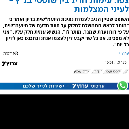
צפו: עימות חריג בין שופטי בג"ץ -
לעיני המצלמות
השופט שטיין הגיב לעמדת נציגת היועמ"שית בדיון ואמר כי
"מותר לראש הממשלה לחלוק על חוות הדעת של היועמ"שית,
על פי דוח ועדת שמגר. מותר לו". הנשיא עמית חלק עליו, "אני
לא מסכים. אם כל שר יקבע דין לעצמו אנחנו נתכנס כאן לדיון
כל יום".
ערוץ 7
1 דקות
1.07.25, 15:51
בג"ץ
אלכס שטיין
דוד זיני
יצחק עמית