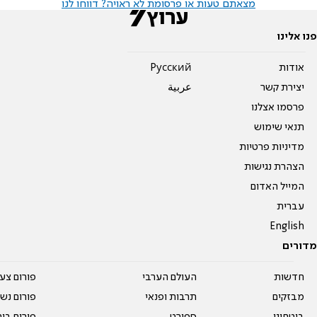
מצאתם טעות או פרסומת לא ראויה? דווחו לנו
פנו אלינו
אודות
Pусский
יצירת קשר
عربية
פרסמו אצלנו
תנאי שימוש
מדיניות פרטיות
הצהרת נגישות
המייל האדום
עברית
English
מדורים
חדשות
העולם הערבי
פורום צע
מבזקים
תרבות ופנאי
פורום נשו
ביטחוני
ספורט
פורום בי