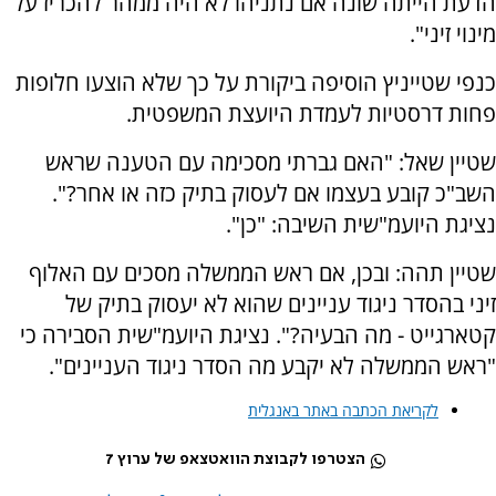
הדעת הייתה שונה אם נתניהו לא היה ממהר להכריז על
מינוי זיני".
כנפי שטייניץ הוסיפה ביקורת על כך שלא הוצעו חלופות
פחות דרסטיות לעמדת היועצת המשפטית.
שטיין שאל: "האם גברתי מסכימה עם הטענה שראש
השב"כ קובע בעצמו אם לעסוק בתיק כזה או אחר?".
נציגת היועמ"שית השיבה: "כן".
שטיין תהה: ובכן, אם ראש הממשלה מסכים עם האלוף
זיני בהסדר ניגוד עניינים שהוא לא יעסוק בתיק של
קטארגייט - מה הבעיה?". נציגת היועמ"שית הסבירה כי
"ראש הממשלה לא יקבע מה הסדר ניגוד העניינים".
לקריאת הכתבה באתר באנגלית
הצטרפו לקבוצת הוואטצאפ של ערוץ 7