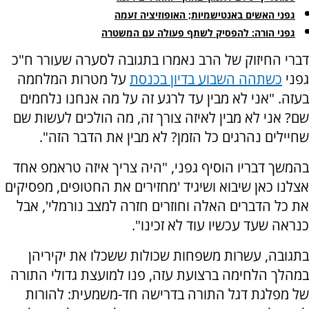
גפני האשים באנטישמיות; האופוזיציה זעמה
גפני הורה: להפסיק לשתף פעולה עם המשטרה
דברי החיזוק של הרב נאמרו בתגובה לסערה שעורר ח"כ
גפני
כשתהה השבוע בדיון בכנסת
על מטרות המלחמה
בעזה. "אני לא מבין עד לרגע זה על מה אנחנו נלחמים
שם? אני לא מבין לאיזה צורך זה, מה הולכים לעשות שם
שחיילים נהרגים כל הזמן? לא מבין את הדבר הזה".
בהמשך דבריו הוסיף גפני, "היה צריך איזה טראמפ אחד
אצלנו כאן שיבוא ושיגיד 'מחזירים את החטופים, מפסיקים
את כל הדברים האלה וחוזרים חזרה למצב נורמלי', אבל
כנראה שעד עכשיו עוד לא זכינו".
בתגובה, עשרות משפחות שכולות ששכלו את יקיריהן
במהלך הלחימה ברצועת עזה, פנו למועצת גדולי התורה
של מפלגת דגל התורה בדרישה חד-משמעית: להורות