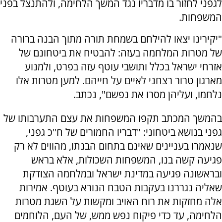
לגפני לחזור בו מדבריו נגד המשך הלחימה, ולהתנצל בפני
המשפחות.
"יקירינו יצאו להילחם בשמחת תורה מתוך הבנה ברורה
של מטרות המלחמה בעזה: להבטיח את ביטחונם של
אזרחי ישראל בכלל ותושבי עוטף עזה בפרט, ולמנוע
מארגון טרור רצחני לאיים על חייהם. למען מטרות אלו
נלחמו, ועליהן מסרו את נפשם", נכתב.
בהמשך המכתב תקפו המשפחות את עצם התערבותו של
גפני בנושא ביטחוני: "דבריו החמורים של ח"כ גפני,
שנאמרו בעניינים שאינם בתחום הבנתו, מהווים לא רק
פגיעה קשה בנו, המשפחות השכולות, אלא בראש
ובראשונה פגיעה במדינת ישראל ובמלחמה הצודקת
שאליה נגררנו בעקבות הטבח הנורא בעוטף. אמירות
אלה מחזקות את רוח האויב ומקשות על השגת מטרות
הלחימה, עד כדי פיקוח נפש ממש, של העם, הלוחמים