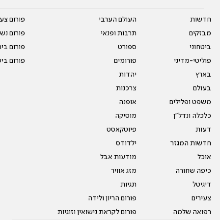
חדשות
העולם הערבי
פורום צע
מבזקים
תרבות ופנאי
פורום נשו
ביטחוני
ספורט
פורום בי
פוליטי-מדיני
פורומים
פורום בי
בארץ
יהדות
בעולם
צרכנות
משפט ופלילים
אופנה
כלכלה ונדל"ן
מוסיקה
דעות
פיוטקאסט
חדשות המגזר
ילדודס
אוכל
מודעות אבל
כיפה שחורה
מזג אוויר
דיגיטל
תגיות
צעירים
פורום הריון ולידה
רפואה שלמה
פורום לקראת נישואין וזוגיות