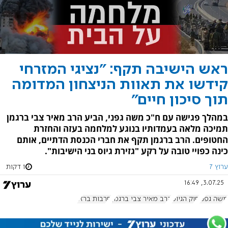
ראש הישיבה תקף: "נציגי המזרחי
קידשו את תאוות הניצחון המדומה
תוך סיכון חיים"
במהלך פגישה עם ח"כ משה גפני, הביע הרב מאיר צבי ברגמן
תמיכה מלאה בעמדותיו בנוגע למלחמה בעזה והחזרת
החטופים. הרב ברגמן תקף את חברי הכנסת הדתיים, אותם
כינה כפויי טובה על רקע "גזירת גיוס בני הישיבות".
ערוץ 7
1 דקות
3.07.25, 16:49
משה גפני
חוק הגיוס
הרב מאיר צבי ברגמן
חרבות ברזל