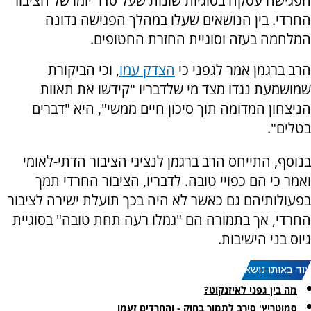
הפגישה עסקה בסוגיות שונות שעל סדר יומו של הציבור
החרדי. בין הנושאים שעלו במהלך הפגישה נדונה
המלחמה בעזה וסוגיית החזרת החטופים.
הרב ברגמן אמר לגפני כי
הצדק עמו
, וכי הביקורת
שמושמעת נגדו מצד מי שלדבריו "קידשו את תאוות
הניצחון המדומה תוך סיכון חיים ממשי", היא "דברים
בטלים".
בנוסף, התייחס הרב ברגמן לנציגי הציבור הדתי-לאומי
ואמר כי הם כפויי טובה. לדבריו, הציבור החרדי תמך
בפעולותיהם גם כאשר לא היה בכך תועלת ישירה לציבור
החרדי, אך בתמורה הם "גמלו רעה תחת טובה" בסוגיית
גיוס בני הישיבות.
עוד באותו נושא:
מה בין גפני לאיזנקוט?
סמוטריץ' סירב לתמוך בחוק - והחרדים זעמו