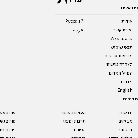
פנו אלינו
אודות
Pусский
יצירת קשר
عربية
פרסמו אצלנו
תנאי שימוש
מדיניות פרטיות
הצהרת נגישות
המייל האדום
עברית
English
מדורים
חדשות
העולם הערבי
פורום צע
מבזקים
תרבות ופנאי
פורום נשו
ביטחוני
ספורט
פורום בי