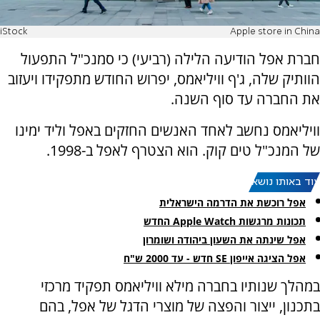
iStock
Apple store in China
חברת אפל הודיעה הלילה (רביעי) כי סמנכ"ל התפעול
הוותיק שלה, ג'ף וויליאמס, יפרוש החודש מתפקידו ויעזוב
את החברה עד סוף השנה.
וויליאמס נחשב לאחד האנשים החזקים באפל וליד ימינו
של המנכ"ל טים קוק. הוא הצטרף לאפל ב-1998.
עוד באותו נושא:
אפל רוכשת את הדרמה הישראלית
תכונות מרגשות Apple Watch החדש
אפל שינתה את השעון ביהודה ושומרון
אפל הציגה אייפון SE חדש - עד 2000 ש"ח
במהלך שנותיו בחברה מילא וויליאמס תפקיד מרכזי
בתכנון, ייצור והפצה של מוצרי הדגל של אפל, בהם