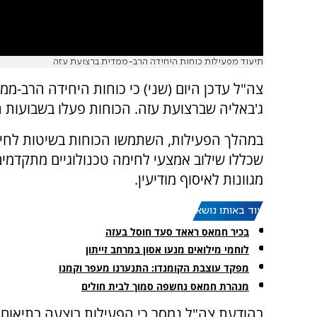
תיעוד מפעילות כוחות היחידה הרב-ממדית ברצועת עזה
צה"ל עדכן היום (שני) כי כוחות היחידה הרב-מ
ג'באליה שברצועת עזה. הכוחות פעלו בשבועות האח
במהלך הפעילות, השתמשו הכוחות בשיטות לחימה
שכללו שילוב אמצעי לחימה טכנולוגיים מתקדמים 
מגוונות לאיסוף מודיעין.
עוד באותו נושא:
בכיר חמאס ראאד סעד חוסל בעזה
לוחמי מילואים מנעו אסון במרחב זייתון
מפקד עוצבת הקומנדו: התנערנו מעפר וקמנו
מנהרת חמאס נחשפה סמוך לבית חולים
בהודעת צה"ל נמסר כי הפעילות בוצעה בתיאום 