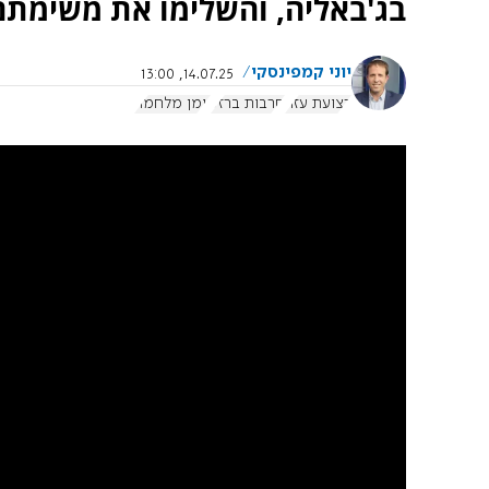
בג'באליה, והשלימו את משימתם
יוני קמפינסקי
14.07.25, 13:00
רצועת עזה
חרבות ברזל
יומן מלחמה