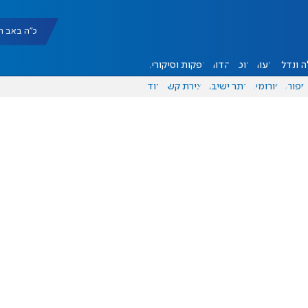
כ"ה באב תשפ"ו |
 ונדל"ן
דעות
אוכל
יהדות
הפקות וסיקורים
ספורט
פורומים
אתר ישיבה
יצירת קשר
עוד