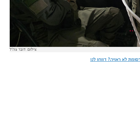
צילום: דובר צה"ל
ומת לא ראויה? דווחו לנו