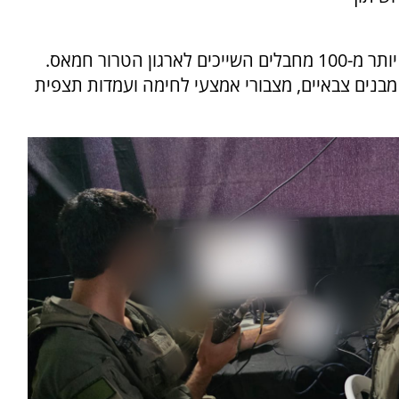
על פי ההודעה, בפעילות במרחב ג'באליה חוסלו יותר מ-100 מחבלים השייכים לארגון הטרור חמאס.
 מבנים צבאיים, מצבורי אמצעי לחימה ועמדות תצפית