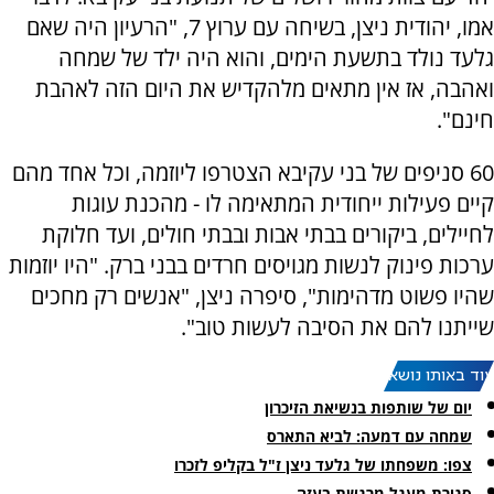
אמו, יהודית ניצן, בשיחה עם ערוץ 7, "הרעיון היה שאם
גלעד נולד בתשעת הימים, והוא היה ילד של שמחה
ואהבה, אז אין מתאים מלהקדיש את היום הזה לאהבת
חינם".
60 סניפים של בני עקיבא הצטרפו ליוזמה, וכל אחד מהם
קיים פעילות ייחודית המתאימה לו - מהכנת עוגות
לחיילים, ביקורים בבתי אבות ובבתי חולים, ועד חלוקת
ערכות פינוק לנשות מגויסים חרדים בבני ברק. "היו יוזמות
שהיו פשוט מדהימות", סיפרה ניצן, "אנשים רק מחכים
שייתנו להם את הסיבה לעשות טוב".
עוד באותו נושא:
יום של שותפות בנשיאת הזיכרון
שמחה עם דמעה: לביא התארס
צפו: משפחתו של גלעד ניצן ז"ל בקליפ לזכרו
סגירת מעגל מרגשת בעזה