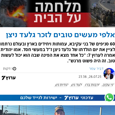
אלפי מעשים טובים לזכר גלעד ניצן
60 סניפים של בני עקיבא, עמותות ויחידים בארץ ובעולם נרתמו
לציין את יום הולדתו של גלעד ניצן ז"ל במעשי חסד. אמו יהודית
אמרה לערוץ 7: "כל אחד מצא את הפינה שבה הוא יכול לעשות
טוב. זה היה פשוט מרגש".
דביר עמר
1 דקות
28.07.25, 23:38
בני עקיבא
חרבות ברזל
גלעד ניצן
יהודית ניצן