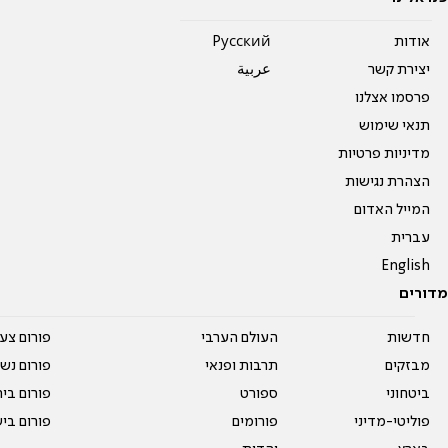
אודות
Pусский
יצירת קשר
عربية
פרסמו אצלנו
תנאי שימוש
מדיניות פרטיות
הצהרת נגישות
המייל האדום
עברית
English
מדורים
חדשות
העולם הערבי
פורום צע
מבזקים
תרבות ופנאי
פורום נשו
ביטחוני
ספורט
פורום בי
פוליטי-מדיני
פורומים
פורום בי