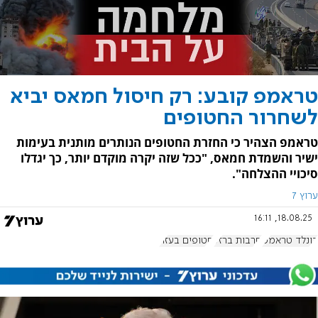
טראמפ קובע: רק חיסול חמאס יביא
לשחרור החטופים
טראמפ הצהיר כי החזרת החטופים הנותרים מותנית בעימות
ישיר והשמדת חמאס, "ככל שזה יקרה מוקדם יותר, כך יגדלו
סיכויי ההצלחה".
ערוץ 7
18.08.25, 16:11
דונלד טראמפ
חרבות ברזל
חטופים בעזה