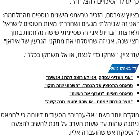
כך יגדלו הסיכויים להצלחה".
בציוץ שפרסם, הזכיר טראמפ הישגים נוספים מהמלחמה:
"אני זה שניהלתי מגעים ושחררתי מאות חטופים לישראל
ולארצות הברית! אני זה שסיימתי שישה מלחמות בתוך
חצי שנה. אני זה שחיסלתי את מתקני הגרעין של איראן".
עוד ציין, "שחקו כדי לנצח, או אל תשחקו בכלל".
עוד באותו נושא:
"אני מעדיף עסקה, אני לא רוצה להרוג אנשים"
טראמפ התפוצץ על הגסת': "חשבתי שזה תוקן"
טראמפ מאיים: "נערוף את ראשם"
"מצר הורמוז ייפתח - או שהם יחטפו מכה קשה"
מוקדם יותר רשת "אל-ערביה" הסעודית דיווחה כי לחמאס
ניתנה שהות עד שעות הערב על מנת להשיב להצעה
להפסקת אש שהועברה אליו.