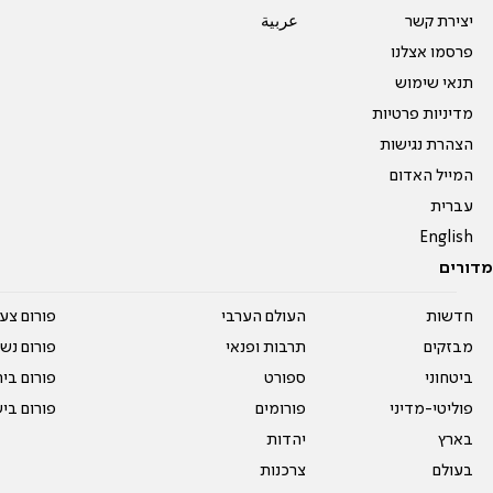
יצירת קשר
عربية
פרסמו אצלנו
תנאי שימוש
מדיניות פרטיות
הצהרת נגישות
המייל האדום
עברית
English
מדורים
חדשות
העולם הערבי
פורום צע
מבזקים
תרבות ופנאי
פורום נשו
ביטחוני
ספורט
פורום בי
פוליטי-מדיני
פורומים
פורום בי
בארץ
יהדות
בעולם
צרכנות