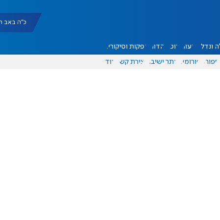
כ"ה באב תשפ"ו |
 ונדל"ן
דעות
אוכל
יהדות
הפקות וסיקורים
ספורט
פורומים
אתר ישיבה
יצירת קשר
עוד