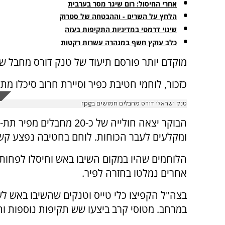
‏אחרי החיסול: רום שיגר מסר בערבית
הלחץ על השרים - וההבטחה של סטרוק
שינוי דרמטי במדיניות התקיפות בעזה
כלב עוקץ חשף במנהרה עשרות רקטות
מוקדם יותר פורסם תיעוד של טנק דורס מחבל שניסה לירות RPG לעבר כוחות צ
כזכור, לוחמי חטיבת כפיר וסיירת חרוב סיכלו מת
טנק ישראלי דורס מחבלים חמושים בrpg
הבוקר יצאה חולייה של כ-20
ומקלעים לעבר הכוחות. לוחם בחטיבה נפצע קשה 
הלוחמים שהיו במקום השיבו באש וחיסלו לפחו
אחרים נמלטו בחזרה לפיר.
במרחב. מטוסי קרב ביצעו שש תקיפות נוספות ו