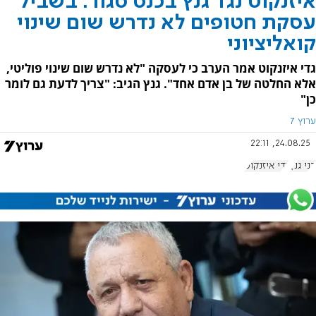
איזנקוט נגד גנץ בכנס סגור: בשביל
עסקת חטופים לא נדרש שום שינוי
קואליציוני
גדי איזנקוט אמר הערב כי לעסקה "לא נדרש שום שינוי פוליטי,
אלא החלטה של בן אדם אחד". גנץ הגיב: "צריך לדעת גם לומר
כן"
ערוץ 7
24.08.25, 22:11
בני גנץ
גדי איזנקוט