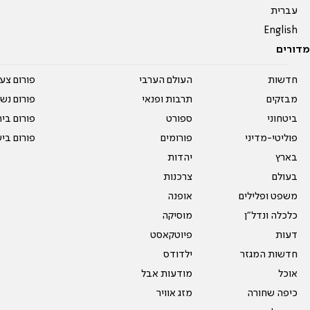
עברית
English
מדורים
חדשות
העולם הערבי
פורום צע
מבזקים
תרבות ופנאי
פורום נשו
ביטחוני
ספורט
פורום בי
פוליטי-מדיני
פורומים
פורום בי
בארץ
יהדות
בעולם
צרכנות
משפט ופלילים
אופנה
כלכלה ונדל"ן
מוסיקה
דעות
פיוטקאסט
חדשות המגזר
ילדודס
אוכל
מודעות אבל
כיפה שחורה
מזג אוויר