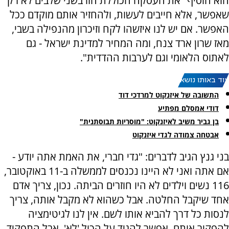
הוא הוסיף "את העסקה הכוללת הזו בשני שלבים לא רק
שאפשר, אלא חייבים לעשות, ולהחזיר אותם מוקדם ככל
האפשר. אם יש לנו איזשהו לקח וזיכרון מהנפילה בשבי,
מאז שרון ארד צנח, ומה המחיר למדינת ישראל - גם
לאתוס הלאומי וגם לערבות ההדדית".
עוד באותו נושא:
התשובה של איזנקוט למרדכי דוד
דודי אמסלם מפתיע
בן גביר משיב לאיזנקוט: "מוסריות תבוסתנית"
אבטחה צמודה לגדי איזנקוט
בני גנץ הגיב לדברים: "גדי חברי, את האמת אתה יודע -
אם אתה ואני לא היינו נכנסים לממשלה ב-11 באוקטובר,
116 נשים וילדים לא היו חוזרים הביתה. נכון, צריך אדם
אחד שיקבל החלטה. אבל כשהוא לא מקבל אותה, צריך
לנסות כל דרך להביא אותו לשם. אין לנו לגיטימציה
להפקיר אותם. אפשר להגיד על הכול 'לא', אבל התפקיד