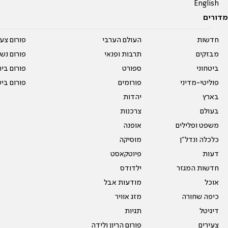
English
מדורים
חדשות
העולם הערבי
פורום צע
מבזקים
תרבות ופנאי
פורום נשו
ביטחוני
ספורט
פורום בי
פוליטי-מדיני
פורומים
פורום בי
בארץ
יהדות
בעולם
צרכנות
משפט ופלילים
אופנה
כלכלה ונדל"ן
מוסיקה
דעות
פיוטקאסט
חדשות המגזר
ילדודס
אוכל
מודעות אבל
כיפה שחורה
מזג אוויר
דיגיטל
תגיות
צעירים
פורום הריון ולידה