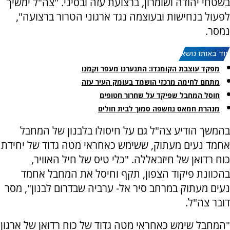
בשטחי יהודה ושומרון, ברצועת עזה ובסיני. "צה"ל ימשיך
לפעול בנחישות ובעוצמה נגד ארגוני הטרור ברצועה",
נמסר.
עוד באותו נושא:
מפקד עוצבת הקומנדו: התנערנו מעפר וקמנו
מתחם לחימה מרכזי הושמד בעומק העיר עזה
חוסל המחבל שפיקד על שחרור חטופים
מנהרת חמאס נחשפה סמוך לבית חולים
בהמשך הודיע צה"ל גם על חיסולו בלבנון של המחבל
אחמד נעים מעתוק, ששימש כאחראי מטה גדוד של יחידת
כוח רדואן של חיזבאללה. "כלי טיס של חיל האוויר,
בהכוונת פיקוד הצפון, תקף וחיסל את המחבל אחמד
נעים מעתוק במרחב סיר אל- ערביה שבדרום לבנון", מסר
דובר צה"ל.
"המחבל שימש כאחראי מטה גדוד של כוח רדואן של ארגון