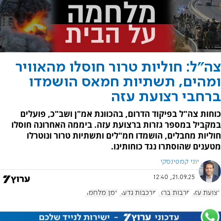
צה"ל: חוליות טרור חוסלו מהאוויר
ומהים, תשתיות חמאס הושמדו
ברחבי רצועת עזה
כוחות צה"ל בפיקוד הדרום, בהכוונת אמ"ן ושב"כ, פועלים
במקביל במספר גזרות ברצועת עזה. ביממה האחרונה חוסלו
חוליות מחבלים, הושמדו חמ"לים ותשתיות טרור ונוטרלו
מטענים שהוסתרו נגד כוחותינו.
יוני קמפינסקי
21.09.25, 12:40
רצועת עזה
חרבות ברזל
מרכבות גדעון
יומן מלחמה