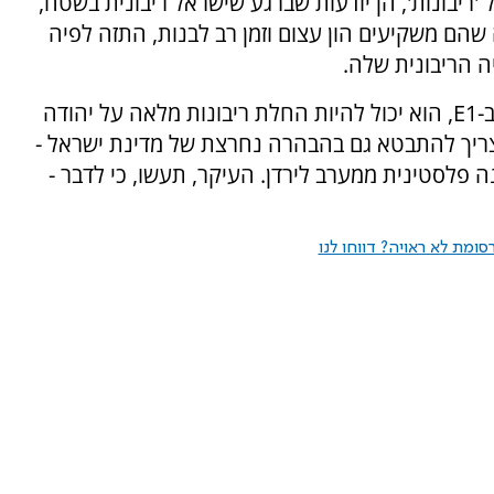
 'ריבונות', הן יודעות שברגע שישראל ריבונית בשטח,
שהם משקיעים הון עצום וזמן רב לבנות, התזה לפיה
ה הריבונית שלה.
צעד אופרטיבי יכול להיות בנייה נרחבת וצפופה ב-E1, הוא יכול להיות החלת ריבונות מלאה על יהודה
 וצריך להתבטא גם בהבהרה נחרצת של מדינת ישראל -
פלסטינית ממערב לירדן. העיקר, תעשו, כי לדבר -
ומת לא ראויה? דווחו לנו