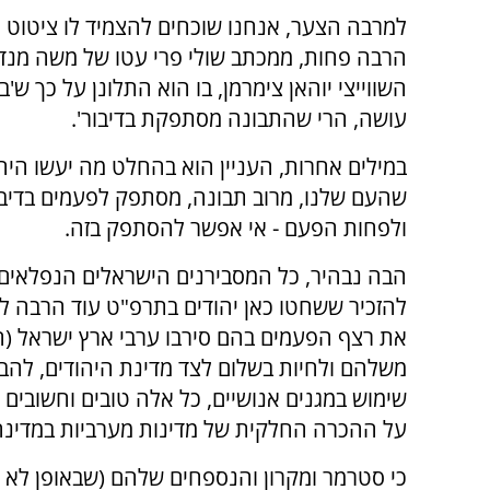
למרבה הצער, אנחנו שוכחים להצמיד לו ציטוט 
הרבה פחות, ממכתב שולי פרי עטו של משה מנדל
השווייצי יוהאן צימרמן, בו הוא התלונן על כך ש'
עושה, הרי שהתבונה מסתפקת בדיבור'.
במילים אחרות, העניין הוא בהחלט מה יעשו היה
שהעם שלנו, מרוב תבונה, מסתפק לפעמים בדיבו
ולפחות הפעם - אי אפשר להסתפק בזה.
הבה נבהיר, כל המסבירנים הישראלים הנפלאים 
להזכיר ששחטו כאן יהודים בתרפ"ט עוד הרבה לפ
את רצף הפעמים בהם סירבו ערבי ארץ ישראל (ה
משלהם ולחיות בשלום לצד מדינת היהודים, להבהי
שימוש במגנים אנושיים, כל אלה טובים וחשובים 
על ההכרה החלקית של מדינות מערביות במדינה
כי סטרמר ומקרון והנספחים שלהם (שבאופן לא כ