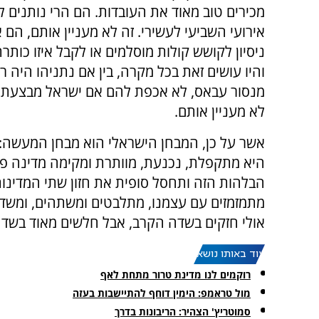
מכירים טוב מאוד את העובדות. הם הרי נותנים 
אירועי השביעי לעשירי. זה לא מעניין אותם, הם
ניסיון לקושש קולות מוסלמים או לקבל איזו כותר
והיו עושים זאת בכל מקרה, בין אם נתניהו היה רא
מנסור עבאס, לא אכפת להם אם ישראל מבצעת פ
לא מעניין אותם.
אשר על כן, המבחן הישראלי הוא מבחן המעשה:
היא מתקפלת, נכנעת, מוותרת ומקימה מדינה פל
הבלהות הזה ותחסל סופית את חזון שתי המדינו
מתמזמזים עם עצמנו, מתלבטים ומשתהים, ומשדר
אולי חזקים בשדה הקרב, אבל חלשים מאוד בשדה
עוד באותו נושא:
רוקמים לנו מדינת טרור מתחת לאף
מול טראמפ: הימין דוחף להתיישבות בעזה
סמוטריץ' הצהיר: הריבונות בדרך