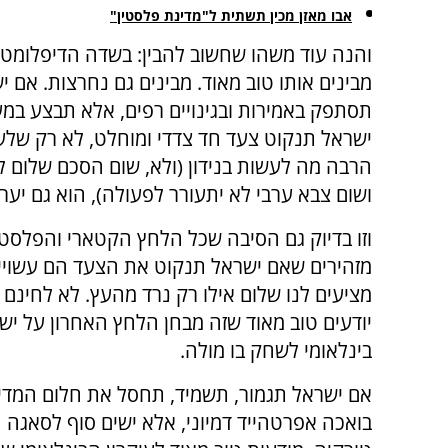
אבו מאזן מכין תשתית ל"מדינת פלסטין"
והנה עוד משהו שחשוב להבין: בשדה הדיפלומטי 
מבינים אותו טוב מאוד. מבינים גם נחרצות. אם י
תסתפק באמירות ובגינויים רפים, אלא תבצע במ
ישראל תנקוט צעד חד צדדי ומוחלט, לא רק שלע
הרבה מה לעשות בנידון (ולא, שום הסכם שלום ל
ושום צבא ערבי לא יתעורר לפעולה), הוא גם יערי
וזו בדיוק גם הסיבה שכל הלחץ הקטארי והפלסטינ
מזהירים שאם ישראל תנקוט את הצעד הם עשויים 
מציעים לנו שלום אילו רק נרד מהעץ. לא לחינם י
יודעים טוב מאוד שזה מבחן הלחץ האחרון על ישר
בינלאומי לשחק בו מולה.
אם ישראל תגמור, תשמיד, תחסל את חלום המדינ
בואכה אפרטהייד דמיוני, אלא ישים סוף לסאגה המ