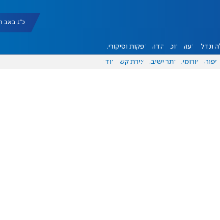
כ"ג באב תשפ"ו |
 ונדל"ן
דעות
אוכל
יהדות
הפקות וסיקורים
ספורט
פורומים
אתר ישיבה
יצירת קשר
עוד