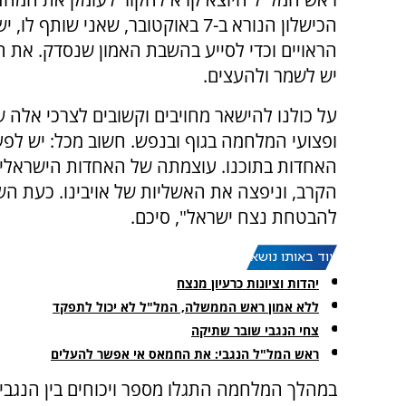
הכישלון הנורא ב-7 באוקטובר, שאני ש
הראויים וכדי לסייע בהשבת האמון שנסדק. את 
יש לשמר ולהעצים.
על כולנו להישאר מחויבים וקשובים לצרכי אלה
ופצועי המלחמה בגוף ובנפש. חשוב מכל: יש לפע
האחדות בתוכנו. עוצמתה של האחדות הישראלי
הקרב, וניפצה את האשליות של אויבינו. כעת הש
להבטחת נצח ישראל", סיכם.
עוד באותו נושא:
יהדות וציונות כרעיון מנצח
ללא אמון ראש הממשלה, המל"ל לא יכול לתפקד
צחי הנגבי שובר שתיקה
ראש המל"ל הנגבי: את החמאס אי אפשר להעלים
במהלך המלחמה התגלו מספר ויכוחים בין הנגבי 