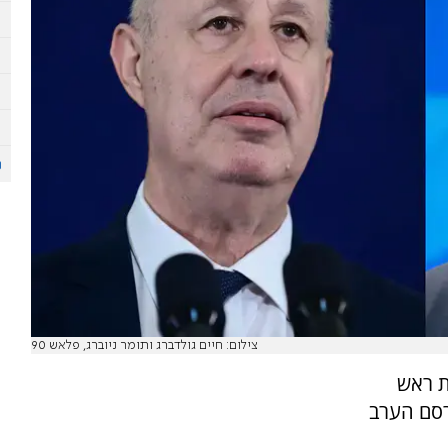
צילום: חיים גולדברג ותומר ניוברג, פלאש 90
ת ראש
רסם הערב