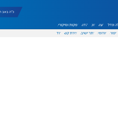
כ"ה באב תשפ"ו |
 ונדל"ן
דעות
אוכל
יהדות
הפקות וסיקורים
ספורט
פורומים
אתר ישיבה
יצירת קשר
עוד