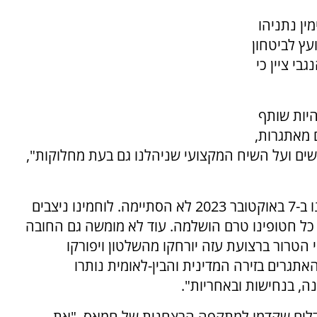
ין נתניהו
עץ לביטחון
בי ציין כי
יות שותף
 מאתגרות,
ים ועל השיח המקצועי שניהלנו גם בעת מחלוקות",
הוא ציין כי "המערכה הרב-זירתית שנכפתה עלינו ב-7 באוקטובר 2023 לא הסתיימה. לוחמינו ניצבים
כל חטופינו טרם הושלמה. עוד לא מומשה גם החובה
 הטרור ברצועת עזה יורחקו מהשלטון ויפורקו
תגרים בזירה המדינית והבין-לאומית נותרו
נה, בנחישות ובאחריות".
דלים שקדמו למתקפה הרצחנית של חמאס. "את