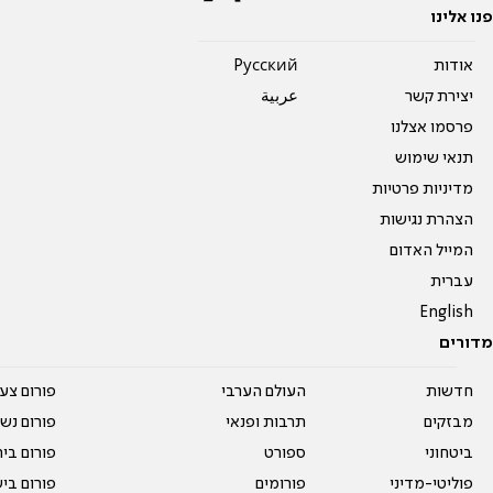
פנו אלינו
אודות
Pусский
יצירת קשר
عربية
פרסמו אצלנו
תנאי שימוש
מדיניות פרטיות
הצהרת נגישות
המייל האדום
עברית
English
מדורים
חדשות
העולם הערבי
פורום צע
מבזקים
תרבות ופנאי
פורום נשו
ביטחוני
ספורט
פורום בי
פוליטי-מדיני
פורומים
פורום בי