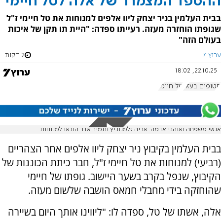
ההספד המצמרר של אלה לטל חיימי
בבית העלמין בניר יצחק ליוו אלפים למנוחות את טל חיימי ז"ל
שגופתו הוחזרה מעזה. רעייתו ספדה: "היית תו תקן של איכות
בעולם הזה"
ערוץ 7
2 דקות
22.10.25, 18:02
חטופים בעזה
טל חיימי
אנשי משפחה ואוהבי אדמה: אריה זלמנוביץ ותמיר אדר הובאו למנוחות
בבית העלמין בקיבוץ ניר יצחק ליוו אלפים אחר הצהריים
(רביעי) למנוחות את טל חיימי ז"ל, חבר כיתת הכוננות של
הקיבוץ, שנפל בקרב בשער היישוב. גופתו של חיימי
שהוחזקה בידי מחבלי חמאס הושבה שלשום מעזה.
אלה, אשתו של טל, ספדה לו: "ליווינו אותך היום בשיירה