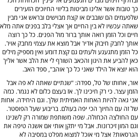
ובחלוף הימים גוברים הגעגועים אל עיניך הכחולות הכל
כך טובות אשר אלינו מביטות בליווי החיוכים הזעירים
שלפעמים הם שובבים או קצת מבוישים ובראש אני מבין
שאתה עכשיו לא בין החיים אך אצלי בלב בפנים אתה מלא
חיים וכל הזמן רואה אותך ברור מול הפנים. כל כך רוצה
אותך לחבק חיבוק אדיר אבל מוצא את עצמי מחבק אויר.
כל הזמן מתגעגע ולעתים גם קצת דומע ואין מספיק מילים
כאן להביע את היגון והכאב השורף לי את הלב אשר אליך
הוא יוצא אל הילד שאני כל כך אוהב", ספד האב.
אור, אחותו של טל, ספדה: "שנתיים שאתה לא פה אבל
הזמן עצר. כי רק חיכינו לך. אז בעצם כלום לא נגמר. כמה
אני גאה להיות האחות האמיתית שלך. וגם היחידה. אחות
של זה עם החיוך הכי יפה בעולם. בריבוע שעל הפוסטר.
עם החולצה הכחולה. שפה משותפת שמורה רק לשנינו
וגם המון זיכרונות. אבל מי יתקן אותי אם אשנה טיפה את
הגרסאות? אצל מי אוכל למצוא מפלט במסיבה לא