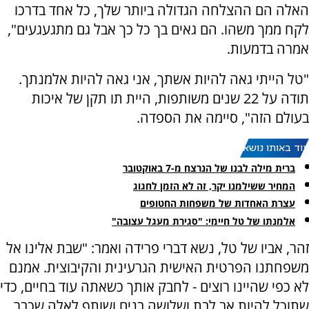
האלה הם ההצלחה הגדולה ביותר שלך, כל אחד בדרכו
לקח ממך משהו. הם גאים בך כל כך אבל גם מתגעגעים",
אמרה בדמעות.
"טל הייתי גאה להיות אשתך, אני גאה להיות אלמנתך.
תודה על 22 שנים משותפות, היית תו תקן של איכות
בעולם הזה", סיימה את הספדה.
עוד באותו נושא:
ברית מילה לבנו של הנרצח מ-7 באוקטובר
המחיר ששילמנו יקר, זה לא הזמן לחגוג
עצרת האחדות של משפחות החטופים
אלמנתו של טל חיימי: "סגירת מעגל עצובה"
זהר, אביו של טל, נשא דברי פרידה ואמר: "שבת אלינו אל
משפחתנו הפרטית האישית הגרעינית והקיבוצית. אמנם
לא כפי שהיינו רוצים - לחבק אותך כשאתה עוד בחיים, כדי
שתוכל להיות אב לבת ושלושה בנים ושותף לאלה שכבר