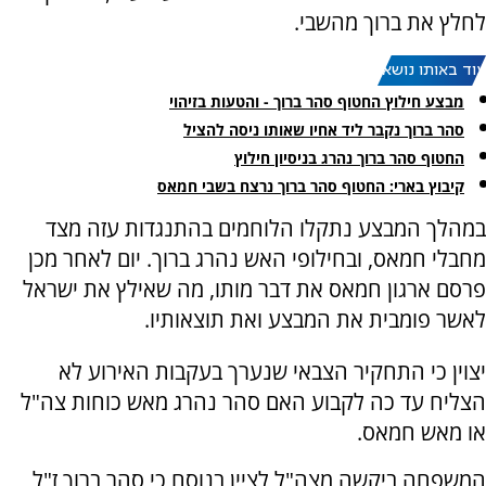
לחלץ את ברוך מהשבי.
עוד באותו נושא:
מבצע חילוץ החטוף סהר ברוך - והטעות בזיהוי
סהר ברוך נקבר ליד אחיו שאותו ניסה להציל
החטוף סהר ברוך נהרג בניסיון חילוץ
קיבוץ בארי: החטוף סהר ברוך נרצח בשבי חמאס
במהלך המבצע נתקלו הלוחמים בהתנגדות עזה מצד
מחבלי חמאס, ובחילופי האש נהרג ברוך. יום לאחר מכן
פרסם ארגון חמאס את דבר מותו, מה שאילץ את ישראל
לאשר פומבית את המבצע ואת תוצאותיו.
יצוין כי התחקיר הצבאי שנערך בעקבות האירוע לא
הצליח עד כה לקבוע האם סהר נהרג מאש כוחות צה"ל
או מאש חמאס.
המשפחה ביקשה מצה"ל לציין בנוסח כי סהר ברוך ז"ל