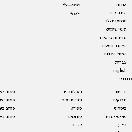
אודות
Pусский
יצירת קשר
عربية
פרסמו אצלנו
תנאי שימוש
מדיניות פרטיות
הצהרת נגישות
המייל האדום
עברית
English
מדורים
חדשות
העולם הערבי
פורום צע
מבזקים
תרבות ופנאי
פורום נשו
ביטחוני
ספורט
פורום בי
פוליטי-מדיני
פורומים
פורום בי
בארץ
יהדות