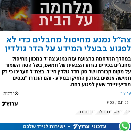
צה"ל נמנע מחיסול מחבלים כדי לא
לפגוע בבעלי המידע על הדר גולדין
במהלך המלחמה ברצועת עזה נמנע צה"ל במכוון מחיסול
מחבלים בכירים בזרוע הצבאית של חמאס, בשל הסוד השמור
על מקום קבורתו של סגן הדר גולדין הי"ד. בצה"ל העריכו כי רק
חמישה אנשים בארגון החזיקו במידע - והם הוגדרו "נכסים
מודיעיניים" שאין לפגוע בהם.
ערוץ 7
1 דקות
10.11.25, 9:03
צה"ל
חמאס
הדר גולדין
חרבות ברזל