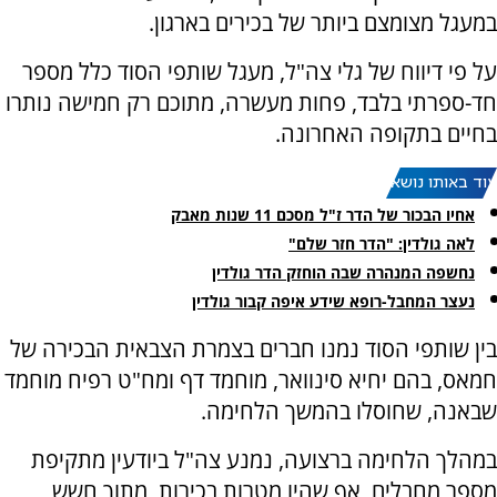
במעגל מצומצם ביותר של בכירים בארגון.
על פי דיווח של גלי צה"ל, מעגל שותפי הסוד כלל מספר
חד-ספרתי בלבד, פחות מעשרה, מתוכם רק חמישה נותרו
בחיים בתקופה האחרונה.
עוד באותו נושא:
אחיו הבכור של הדר ז"ל מסכם 11 שנות מאבק
לאה גולדין: "הדר חזר שלם"
נחשפה המנהרה שבה הוחזק הדר גולדין
נעצר המחבל-רופא שידע איפה קבור גולדין
בין שותפי הסוד נמנו חברים בצמרת הצבאית הבכירה של
חמאס, בהם יחיא סינוואר, מוחמד דף ומח"ט רפיח מוחמד
שבאנה, שחוסלו בהמשך הלחימה.
במהלך הלחימה ברצועה, נמנע צה"ל ביודעין מתקיפת
מספר מחבלים, אף שהיו מטרות בכירות, מתוך חשש