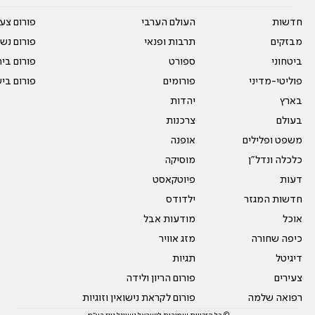
חדשות
העולם הערבי
פורום צע
מבזקים
תרבות ופנאי
פורום נשו
ביטחוני
ספורט
פורום בי
פוליטי-מדיני
פורומים
פורום בי
בארץ
יהדות
בעולם
צרכנות
משפט ופלילים
אופנה
כלכלה ונדל"ן
מוסיקה
דעות
פיוטקאסט
חדשות המגזר
ילדודס
אוכל
מודעות אבל
כיפה שחורה
מזג אוויר
דיגיטל
תגיות
צעירים
פורום הריון ולידה
רפואה שלמה
פורום לקראת נישואין וזוגיות