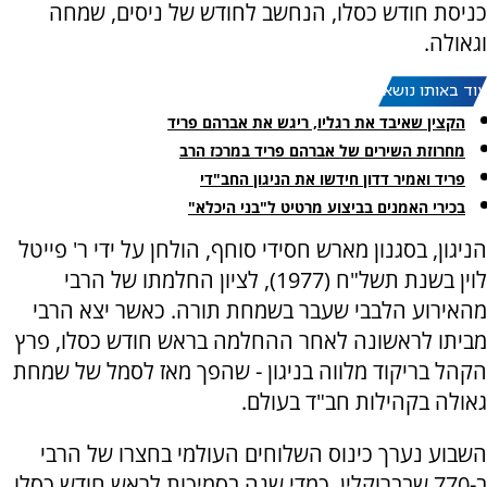
כניסת חודש כסלו, הנחשב לחודש של ניסים, שמחה
וגאולה.
עוד באותו נושא:
הקצין שאיבד את רגליו, ריגש את אברהם פריד
מחרוזת השירים של אברהם פריד במרכז הרב
פריד ואמיר דדון חידשו את הניגון החב"די
בכירי האמנים בביצוע מרטיט ל"בני היכלא"
הניגון, בסגנון מארש חסידי סוחף, הולחן על ידי ר' פייטל
לוין בשנת תשל"ח (1977), לציון החלמתו של הרבי
מהאירוע הלבבי שעבר בשמחת תורה. כאשר יצא הרבי
מביתו לראשונה לאחר ההחלמה בראש חודש כסלו, פרץ
הקהל בריקוד מלווה בניגון - שהפך מאז לסמל של שמחת
גאולה בקהילות חב"ד בעולם.
השבוע נערך כינוס השלוחים העולמי בחצרו של הרבי
ב-770 שבברוקלין, כמדי שנה בסמיכות לראש חודש כסלו.