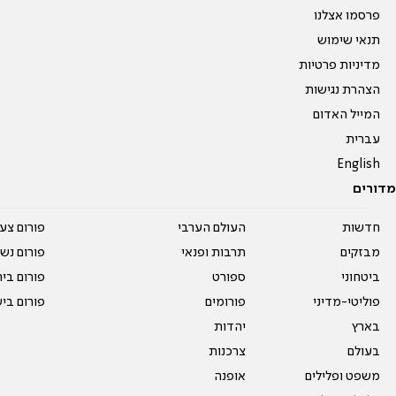
פרסמו אצלנו
תנאי שימוש
מדיניות פרטיות
הצהרת נגישות
המייל האדום
עברית
English
מדורים
חדשות
העולם הערבי
פורום צע
מבזקים
תרבות ופנאי
פורום נשו
ביטחוני
ספורט
פורום בי
פוליטי-מדיני
פורומים
פורום בי
בארץ
יהדות
בעולם
צרכנות
משפט ופלילים
אופנה