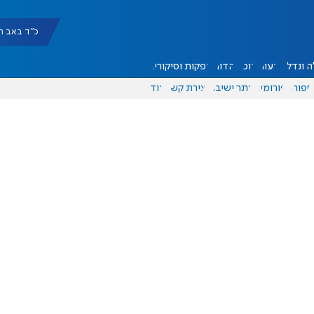
כ"ד באב תשפ"ו |
 ונדל"ן
דעות
אוכל
יהדות
הפקות וסיקורים
ספורט
פורומים
אתר ישיבה
יצירת קשר
עוד