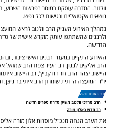
"ויורנו מדרכיו", שכתב רב היישוב ור"מ בישיבה, 
וולנוב. הסדרה עוסקת במוסר בפרשות השבוע, תו
נושאים אקטואליים ונגישות לכל נפש.
במהלך האירוע העניק הרב וולנוב לראש המועצה י
ולרבנים שהשתתפו עותק מוקדש אישית של סדר
החדשה.
האירוע התקיים במעמד רבנים ואישי ציבור, ובהם
הרב אליקים לבנון, רב העיר צפת הרב שמואל אלי
היישוב יצהר הרב דוד דודקביץ', רב היישוב אית
יו"ר המועצה הדתית שומרון הרב איתי בר ניצן, ודג
עוד באותו נושא:
הרב מרדכי וולנוב משיק סדרת ספרים חדשה
רב חדש באלון מורה
את הערב הנחה מנכ"ל מוסדות אלון מורה אליסף