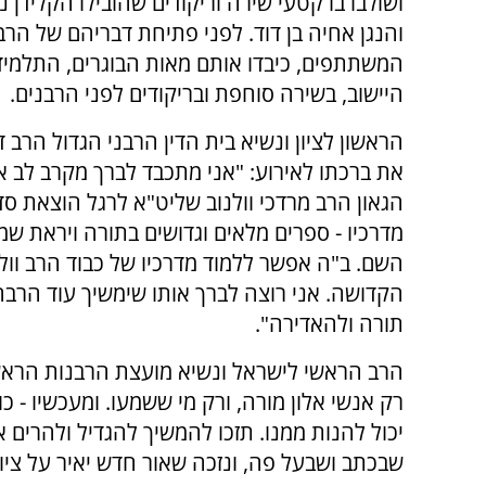
ושולבו בו קטעי שירה וריקודים שהובילו הקלידן 
והנגן אחיה בן דוד. לפני פתיחת דבריהם של הרב
המשתתפים, כיבדו אותם מאות הבוגרים, התלמידי
היישוב, בשירה סוחפת ובריקודים לפני הרבנים.
הראשון לציון ונשיא בית הדין הרבני הגדול הרב ד
את ברכתו לאירוע: "אני מתכבד לברך מקרב לב א
הגאון הרב מרדכי וולנוב שליט"א לרגל הוצאת סדר
מדרכיו - ספרים מלאים וגדושים בתורה ויראת שמי
השם. ב"ה אפשר ללמוד מדרכיו של כבוד הרב וול
הקדושה. אני רוצה לברך אותו שימשיך עוד הרבה
תורה ולהאדירה".
הרב הראשי לישראל ונשיא מועצת הרבנות הראשית
רק אנשי אלון מורה, ורק מי ששמעו. ומעכשיו - כ
יכול להנות ממנו. תזכו להמשיך להגדיל ולהרים 
שבכתב ושבעל פה, ונזכה שאור חדש יאיר על ציו