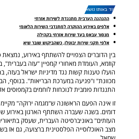
עוד באותו נושא:
ההנהגה הערבית מתנגדת לשירות אזרחי
אלפים באירוע ההוקרה למתנדבי השירות הלאומי
מנסור עבאס בעד שירות אזרחי בקהילה
אלפי תקני שירות יבוטלו, כשהביקוש שובר שיא
בין הדוברים הצפויים להשתתף באירוע, נמצאת פ
קוזמא, העומדת מאחורי קמפיין "עזה בעברית", 
הועלו טענות קשות נגד מדיניות ישראל בעזה, ב
מכוונת" ו"פגיעה במערכת הבריאות". בנוסף, הב
התנגדות פומבית לנוכחות לוחמים בקמפוסים אק
זו אינה הפעם הראשונה ש"מגמה ירוקה" מקיימת
דומים. בשנה שעברה השתתף הארגון באירוע שכו
העזתים" באוניברסיטה העברית, שעסק בתיאורים
מצב האוכלוסייה הפלסטינית ברצועה, גם אז בשי
שמאל.