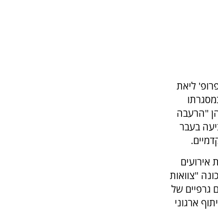
רופ' ליאת
במסגרתו
הן "הרעבה
יעה בעבר
דמיים.
 אירועים
נה "צוואות
 גרפיים של
תוף ארגוני