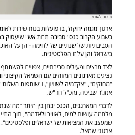
שירות לאומי
ארגון 'מגמה ירוקה', בו פועלות בנות שירות לאומי,
בשבוע הקרוב כנס "סביבה תחת אש" שיעסוק ב
הסביבתיות של שנתיים של לחימה - הן על האוכל
בישראל והן על זו הפלסטינית.
לצד מרצים ופעילים סביבתיים, צפויים להשתתף 
נציגים מארגונים המזוהים עם השמאל הקיצוני ו
"מחזקים", "אקדמיה לשוויון", ו"שותפות השלום"
אמג'ד שביטה, מזכ"ל חד"ש.
לדברי המארגנים, הכנס יבחן בין היתר "מה שנתי
מלחמה עושות למים, לאוויר ולאדמה", תוך התי
שמעצב את המציאות של ישראלים ופלסטינים". לצ
ארגוני שמאל.