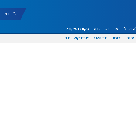
כ"ד באב תשפ"ו |
 ונדל"ן
דעות
אוכל
יהדות
הפקות וסיקורים
ספורט
פורומים
אתר ישיבה
יצירת קשר
עוד