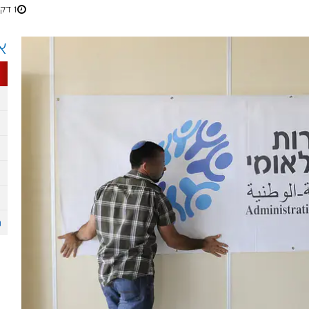
1 דקות
א