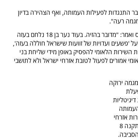
ר התנגדות לפעילות העמותה, ואף הצהירה בדיון
מגמה רעה".
מנכ"ל ארגון בצלמו, שי גליק, תקף את קיום הכנס ואמר: "מדובר בהזיה. בעוד נער בן 18 נלחם בעזה
ל 'פשעים ועדויות של זוועות שישראל חוללה בעזה',
ות השירות הלאומי להפסיק באופן מידי שליחת בני
לאומי אמורים לפעול לטובת אזרחי ישראל ולא לתושבי
מגמה ירוקה
פעלת
דיגיטליות
 העמותה
יס סעיף 65 לחוק שירות אזרחי
תשע"ז-2017 ותקנות שירות אזרחי (גוף מפעיל) תקנה 8
 הסביבה.