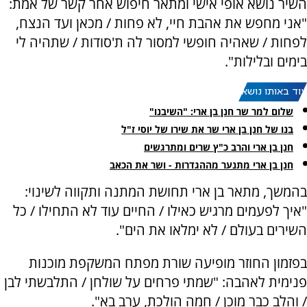
השיר נושא אופי אישי ומתאר חיפוש אחר קשר של אמת:
"אני מחפש את אהבת חיי, לא פחות / מכאן ועד הנצח,
לפחות / שאהיה חופשי למסור לה ת'סודות / שתהיה לי
בימים ובלילות".
עוד באותו נושא:
שלום למר שר חנן בן ארי: "השיבנו"
בנו של חנן בן ארי שר את שירו של יוסי ז"ל
חנן בן ארי והרב כ"ץ שרים ומתרגשים
חנן בן ארי מתנער מההגדרות - ושר את הכאב
בהמשך, מתאר בן ארי תחושת המתנה ותקווה לשינוי:
"איך לפעמים מרגיש כאילו / החיים עוד לא התחילו / כל
השירים בעולם / לא ימלאו את הים".
בפזמון החוזר מופיעה שורת מפתח המשקפת מוכנות
פנימית לאהבה: "שמתי פרחים על שולחן / התלבשתי לבן
/ והלב כבר מוכן / חמה הולכת, ערב בא".