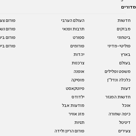
מדורים
חדשות
העולם הערבי
פורום צע
מבזקים
תרבות ופנאי
פורום נשו
ביטחוני
ספורט
פורום בי
פוליטי-מדיני
פורומים
פורום בי
בארץ
יהדות
בעולם
צרכנות
משפט ופלילים
אופנה
כלכלה ונדל"ן
מוסיקה
דעות
פיוטקאסט
חדשות המגזר
ילדודס
אוכל
מודעות אבל
כיפה שחורה
מזג אוויר
דיגיטל
תגיות
צעירים
פורום הריון ולידה