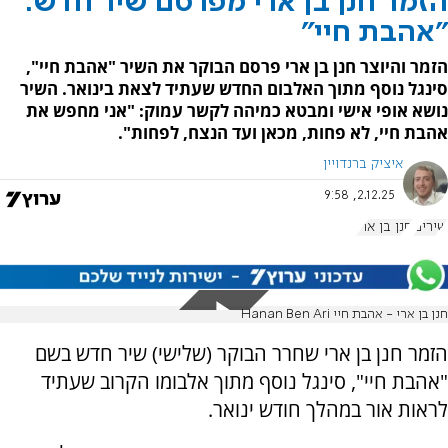
הזמר חנן בן ארי מפרסם שיר חדש:
"אהבת חיי"
הזמר והיוצר חנן בן ארי פרסם הבוקר את השיר "אהבת חיי",
סינגל נוסף מתוך האלבום החדש שעתיד לצאת בינואר. השיר
נושא אופי אישי ומבטא כמיהה לקשר עמוק: "אני מחפש את
אהבת חיי, לא פחות, מכאן ועד הנצח, לפחות".
איציק ברנדויין
2.12.25, 9:58
שירים
חנן בן ארי
חנן בן ארי - אהבת חיי Hanan Ben Ari
הזמר חנן בן ארי שחרר הבוקר (שלישי) שיר חדש בשם
"אהבת חיי", סינגל נוסף מתוך אלבומו הקרוב שעתיד
לראות אור במהלך חודש ינואר.