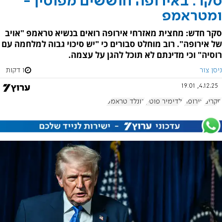
סקר: באירופה חוששים מפוטין -
ומטראמפ
סקר חדש: מחצית מאזרחי אירופה רואים בנשיא טראמפ "אויב
של אירופה". רוב מוחלט סבורים כי "יש סיכוי גבוה למלחמה עם
רוסיה" וכי מדינתם לא תוכל להגן על עצמה.
ניסן צור
1 דקות
4.12.25, 19:01
סקרים
אירופה
ולדימיר פוטין
דונלד טראמפ