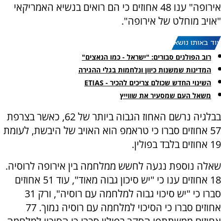
אירופה" ענו 48 אחוזים כי הם רואים בנשיא האמריקאי
"אויב מוחלט של אירופה".
עוד באותו נושא:
רוב הפולנים סבורים: "ישראל - כמו הנאצים"
המדינות שמשנות כיוון ונלחמות בגלי ההגירה
השינוי החדש שכולם צריכים להכיר - ETIAS
משאל העם שמסעיר את שווייץ
בבלגיה נרשם האחוז הגבוה ביותר של 62, כאשר בצרפת
57 אחוזים סברו כי טראמפ הוא האויב של היבשת, לעומת
19 אחוזים בלבד בפולין.
שאלה נוספת נגעה לחשש ממלחמה בין אירופה לרוסיה.
18 אחוזים ענו כי "יש סיכון גבוה מאוד", עוד 51 אחוזים
סברו כי "יש סיכוי גבוה למלחמה עם רוסיה", ורק 31
אחוזים סברו כי הסיכוי למלחמה עם רוסיה נמוך. 77