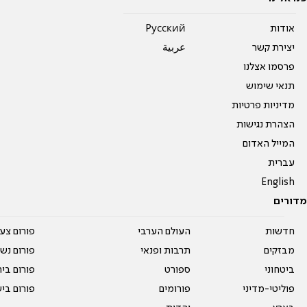
אודות
Pусский
יצירת קשר
عربية
פרסמו אצלנו
תנאי שימוש
מדיניות פרטיות
הצהרת נגישות
המייל האדום
עברית
English
מדורים
חדשות
העולם הערבי
פורום צע
מבזקים
תרבות ופנאי
פורום נשו
ביטחוני
ספורט
פורום בי
פוליטי-מדיני
פורומים
פורום בי