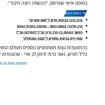
בפוסט אישי שפרסם, "הנשמה רוצה חיבור".
עוד באותו נושא:
בניה ברבי בביצוע חדש ל"שאו שערים"
הרב אלגזי: צמאה נפשי - מהפכה בתורת הנפש
הקשר העמוק בין הרב נריה זצ"ל לחסידות חב"ד
מוטי וייס בביצוע מחודש ל"טובה ומכופלת"
בהתוועדות נצפו משתתפים נוספים מעולם המוזיקה
כליל חורש, נאור כרמי ודותן לב ארי - שהצטרפו
מצאתם טעות או פרס