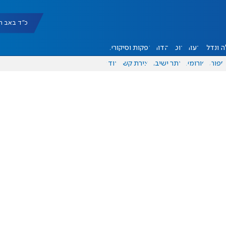
כ"ד באב תשפ"ו |
 ונדל"ן
דעות
אוכל
יהדות
הפקות וסיקורים
ספורט
פורומים
אתר ישיבה
יצירת קשר
עוד