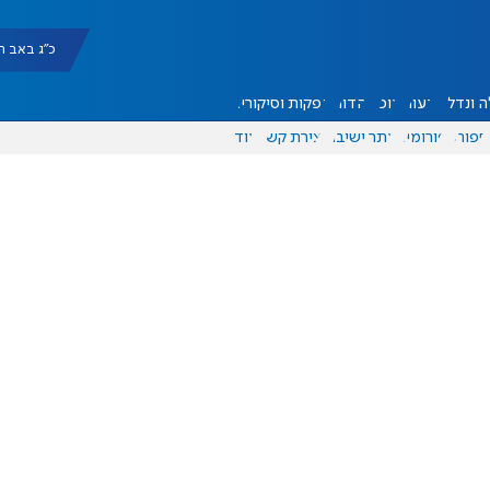
כ"ג באב תשפ"ו |
 ונדל"ן
דעות
אוכל
יהדות
הפקות וסיקורים
ספורט
פורומים
אתר ישיבה
יצירת קשר
עוד