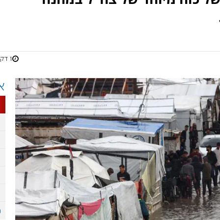
1 דקות
א