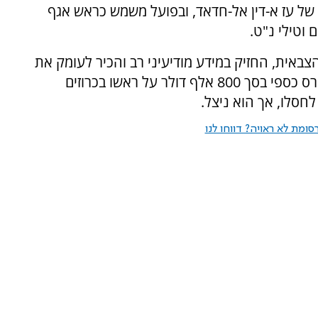
 של עז א-דין אל-חדאד, ובפועל משמש כראש אגף
וטילי נ"ט.
אית, החזיק במידע מודיעיני רב והכיר לעומק את
תשתית המנהרות. בנובמבר 2023 הציע צה"ל פרס כספי בסך 800 אלף דולר על ראשו בכרוזים
לחסלו, אך הוא ניצל.
ומת לא ראויה? דווחו לנו