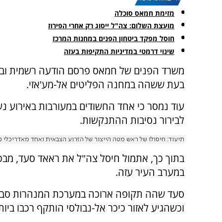
מזימת חמאס סוכלה
מועצת השלום: צה"ל ייסוג רק אחרי הפירוז
חוסל מפקד ביטחון הפנים במחנות המרכז
שינוי דרמטי במדיניות התקיפות בעזה
משרד הפנים של חמאס פרסם הודעה רשמית ובה 
בעת ששהה במחנה הפליטים אל-מע'אזי.
עוד נמסר כי אחד החשודים במעורבות באירוע נ
לבירור נסיבות ההתנקשות.
תיעוד: חיסולו של ראש מטה הייצור של הזרוע הצבאית ואחד מאדריכלי טבח ה-7 באוקטובר, ראא
בתוך כך, אתמול חיסל צה"ל את ראאד סעד, מבכי
במערב העיר עזה.
סעד שהה תקופה ארוכה במערכת המנהרות סביב 
וכשהגיע לאזור כיכר אל-נבולסי הותקף רכבו ביות