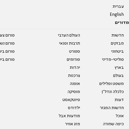
עברית
English
מדורים
חדשות
העולם הערבי
פורום צע
מבזקים
תרבות ופנאי
פורום נשו
ביטחוני
ספורט
פורום בי
פוליטי-מדיני
פורומים
פורום בי
בארץ
יהדות
בעולם
צרכנות
משפט ופלילים
אופנה
כלכלה ונדל"ן
מוסיקה
דעות
פיוטקאסט
חדשות המגזר
ילדודס
אוכל
מודעות אבל
כיפה שחורה
מזג אוויר