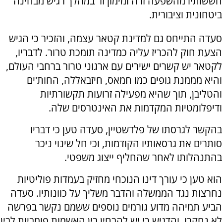
חששותיו מהשפעה זרה ומימון זר במהלך רגיש מבחינה
ביטחונית וציבורית.
סעדה התייחס גם למדינת קטאר עצמה, והזכיר כי הגיש
הצעת חוק להכריז עליה כמדינה תומכת טרור. לדבריו,
לקטאר יש קשרים ישירים עם ארגוני טרור ברחבי העולם,
והיא מממנת גופים כמו חמאס, חיזבאללה, החות'ים
והטליבן, תוך שהיא מפעילה זרועות תקשורתיות
ודיפלומטיות המקדמות את האינטרסים שלה.
בהקשר לגרסתו של פלדשטיין, סעדה טען כי דבריו
סותרים את גרסאותיו הקודמות, וכי חל שינוי ניכר
בהתנהלותו לאחר שהחליף ייצוג משפטי.
הוא טען כי עורך דינו הנוכחי מחזיק בעמדות פוליטיות
נחרצות נגד הממשלה והדבר משליך על כוונותיו. סעדה
הביע תמיהה מדוע גורמים נוספים ששמם נקשר בפרשה
לא נחקרו, והדגיש כי יש להבחין בין האשמות פומביות לבין