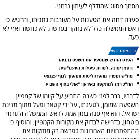
מסמך מסווג שהודלף לעיתון גרמני.
סעדה דחה את הטענות על מעורבות נתניהו, והדגיש כי
ראש הממשלה כלל לא נחקר בפרשה, לא כחשוד ואף לא
כעד.
עוד באותו נושא:
הפרט החדש שמסעיר את משפט נתניהו
גופמן ימונה, למרות פעילות היועמ"שית
מח"ש תופרד מהפרקליטות ותהפוך לגוף עצמאי
הח"כ רמז למתקפה באיראן: "אולי בסוף השבוע"
לדבריו, כבר לפני כשנה התריע על קיומו של קמפיין
השפעה שמומן, לטענתו, על ידי קטאר ופעל מתוך מדינת
ישראל. הוא אף פנה בזמן אמת לראש הממשלה ולגורמי
ביטחון, בדרישה לבדוק את מקורות הקמפיין, והוסיף כי
ההתפתחויות האחרונות בפרשה רק מחזקות את