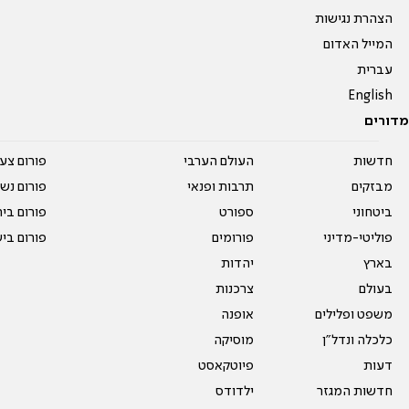
הצהרת נגישות
המייל האדום
עברית
English
מדורים
חדשות
העולם הערבי
פורום צע
מבזקים
תרבות ופנאי
פורום נשו
ביטחוני
ספורט
פורום בי
פוליטי-מדיני
פורומים
פורום בי
בארץ
יהדות
בעולם
צרכנות
משפט ופלילים
אופנה
כלכלה ונדל"ן
מוסיקה
דעות
פיוטקאסט
חדשות המגזר
ילדודס