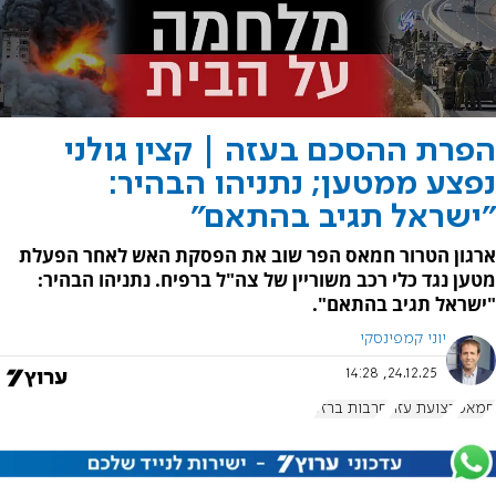
הפרת ההסכם בעזה | קצין גולני
נפצע ממטען; נתניהו הבהיר:
"ישראל תגיב בהתאם"
ארגון הטרור חמאס הפר שוב את הפסקת האש לאחר הפעלת
מטען נגד כלי רכב משוריין של צה"ל ברפיח. נתניהו הבהיר:
"ישראל תגיב בהתאם".
יוני קמפינסקי
24.12.25, 14:28
חמאס
רצועת עזה
חרבות ברזל