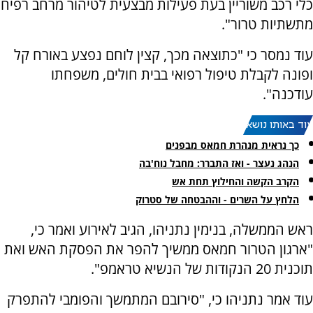
כלי רכב משוריין בעת פעילות מבצעית לטיהור מרחב רפיח
מתשתיות טרור".
עוד נמסר כי "כתוצאה מכך, קצין לוחם נפצע באורח קל
ופונה לקבלת טיפול רפואי בבית חולים, משפחתו
עודכנה".
עוד באותו נושא:
כך נראית מנהרת חמאס מבפנים
הנהג נעצר - ואז התברר: מחבל נוח'בה
הקרב הקשה והחילוץ תחת אש
הלחץ על השרים - וההבטחה של סטרוק
ראש הממשלה, בנימין נתניהו, הגיב לאירוע ואמר כי,
"ארגון הטרור חמאס ממשיך להפר את הפסקת האש ואת
תוכנית 20 הנקודות של הנשיא טראמפ".
עוד אמר נתניהו כי, "סירובם המתמשך והפומבי להתפרק