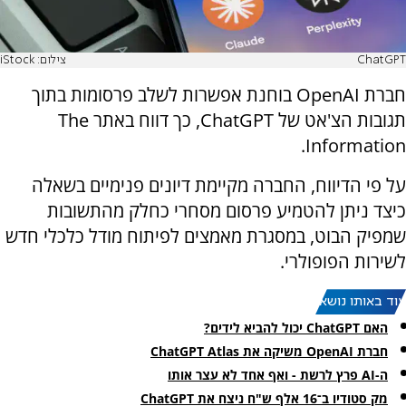
ChatGPT
צילום: iStock
חברת OpenAI בוחנת אפשרות לשלב פרסומות בתוך
תגובות הצ'אט של ChatGPT, כך דווח באתר The
Information.
על פי הדיווח, החברה מקיימת דיונים פנימיים בשאלה
כיצד ניתן להטמיע פרסום מסחרי כחלק מהתשובות
שמפיק הבוט, במסגרת מאמצים לפיתוח מודל כלכלי חדש
לשירות הפופולרי.
עוד באותו נושא:
האם ChatGPT יכול להביא לידים?
חברת OpenAI משיקה את ChatGPT Atlas
ה-AI פרץ לרשת - ואף אחד לא עצר אותו
מק סטודיו ב־16 אלף ש"ח ניצח את ChatGPT