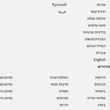
אודות
Pусский
יצירת קשר
عربية
פרסמו אצלנו
תנאי שימוש
מדיניות פרטיות
הצהרת נגישות
המייל האדום
עברית
English
מדורים
חדשות
העולם הערבי
פורום צע
מבזקים
תרבות ופנאי
פורום נשו
ביטחוני
ספורט
פורום בי
פוליטי-מדיני
פורומים
פורום בי
בארץ
יהדות