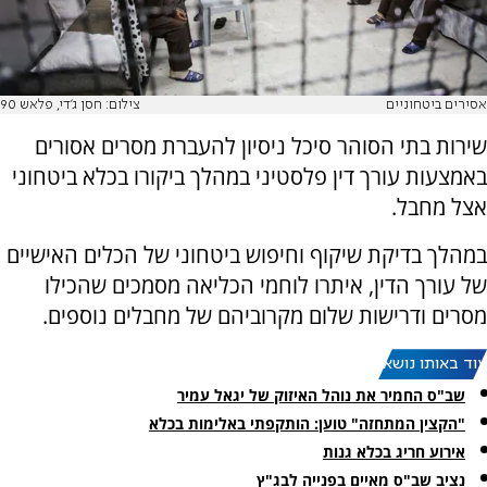
אסירים ביטחוניים
צילום: חסן ג'די, פלאש 90
שירות בתי הסוהר סיכל ניסיון להעברת מסרים אסורים
באמצעות עורך דין פלסטיני במהלך ביקורו בכלא ביטחוני
אצל מחבל.
במהלך בדיקת שיקוף וחיפוש ביטחוני של הכלים האישיים
של עורך הדין, איתרו לוחמי הכליאה מסמכים שהכילו
מסרים ודרישות שלום מקרוביהם של מחבלים נוספים.
עוד באותו נושא:
שב"ס החמיר את נוהל האיזוק של יגאל עמיר
"הקצין המתחזה" טוען: הותקפתי באלימות בכלא
אירוע חריג בכלא גנות
נציב שב"ס מאיים בפנייה לבג"ץ