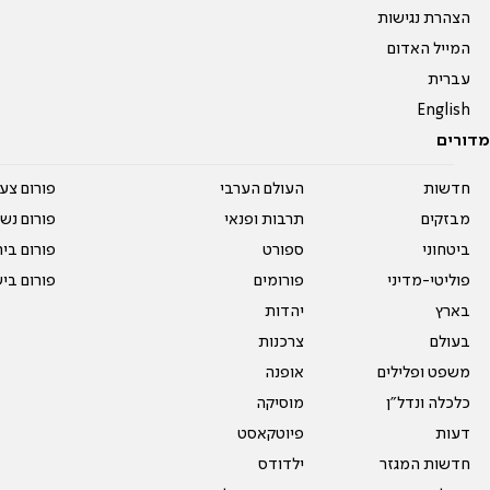
הצהרת נגישות
המייל האדום
עברית
English
מדורים
חדשות
העולם הערבי
פורום צע
מבזקים
תרבות ופנאי
פורום נשו
ביטחוני
ספורט
פורום בי
פוליטי-מדיני
פורומים
פורום בי
בארץ
יהדות
בעולם
צרכנות
משפט ופלילים
אופנה
כלכלה ונדל"ן
מוסיקה
דעות
פיוטקאסט
חדשות המגזר
ילדודס