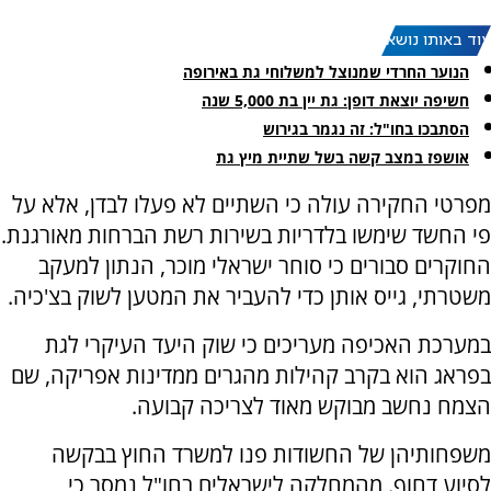
עוד באותו נושא:
הנוער החרדי שמנוצל למשלוחי גת באירופה
חשיפה יוצאת דופן: גת יין בת 5,000 שנה
הסתבכו בחו"ל: זה נגמר בגירוש
אושפז במצב קשה בשל שתיית מיץ גת
מפרטי החקירה עולה כי השתיים לא פעלו לבדן, אלא על
פי החשד שימשו בלדריות בשירות רשת הברחות מאורגנת.
החוקרים סבורים כי סוחר ישראלי מוכר, הנתון למעקב
משטרתי, גייס אותן כדי להעביר את המטען לשוק בצ'כיה.
במערכת האכיפה מעריכים כי שוק היעד העיקרי לגת
בפראג הוא בקרב קהילות מהגרים ממדינות אפריקה, שם
הצמח נחשב מבוקש מאוד לצריכה קבועה.
משפחותיהן של החשודות פנו למשרד החוץ בבקשה
לסיוע דחוף. מהמחלקה לישראלים בחו"ל נמסר כי