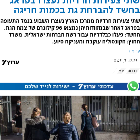
שתי צעירות חרדיות נעצרו בפראג
בחשד להברחת גת בכמות חריגה
שתי צעירות חרדיות ממרכז הארץ נעצרו השבוע בנמל התעופה
בפראג לאחר שבמזוודותיהן נמצאו 96 קילוגרם של צמח הגת.
החשד: פעלו כבלדריות עבור רשת הברחות ישראלית. משרד
החוץ: הקונסוליה עוקבת ומעניקה סיוע.
ערוץ 7
31.12.25, 10:47
הברחות
פראג
גת