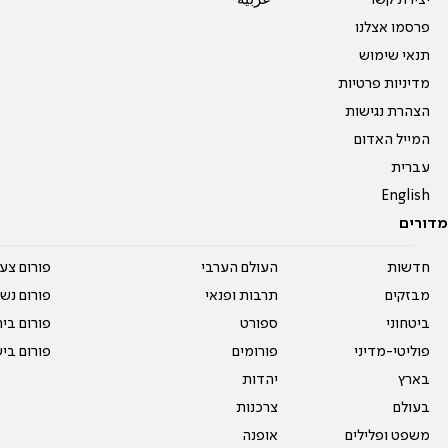
פרסמו אצלנו
תנאי שימוש
מדיניות פרטיות
הצהרת נגישות
המייל האדום
עברית
English
מדורים
חדשות
העולם הערבי
פורום צע
מבזקים
תרבות ופנאי
פורום נשו
ביטחוני
ספורט
פורום בי
פוליטי-מדיני
פורומים
פורום בי
בארץ
יהדות
בעולם
צרכנות
משפט ופלילים
אופנה