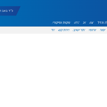
כ"ד באב תשפ"ו |
 ונדל"ן
דעות
אוכל
יהדות
הפקות וסיקורים
ספורט
פורומים
אתר ישיבה
יצירת קשר
עוד