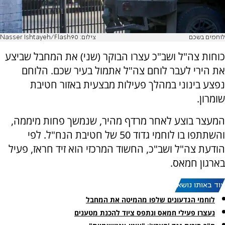
לוחמים בשכם
צילום: Nasser Ishtayeh/Flash90
כוחות צה"ל ושב"כ עצרו הבוקר (שני) את המחבל שביצע
את הירי לעבר לוחם צה"ל אתמול בעיר שכם. הלוחם
נפצע בינוני במהלך פעילות מבצעית באזור חטיבת
שומרון.
המעצר בוצע לאחר מרדף מהיר, שנמשך פחות מיממה,
והשתתפו בו לוחמי גדוד 50 של חטיבת הנח"ל. לפי
הודעת צה"ל ושב"כ, החשוד המרכזי הוא זיד חראז, פעיל
בארגון חמאס.
עוד באותו נושא:
לוחמי הגדעונים שלפו מהמיטה את המחבל
נעצרו פעילי חמאס ונתפס ציוד להכנת מטענים