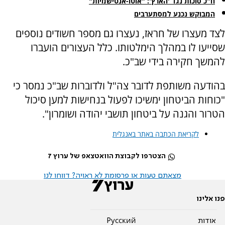
ח"כ סוכות נגד 'הארץ': "אוטו-אנטישמיות"
המבוקש נכנע למסתערבים
לצד מעצרו של חראז, נעצרו גם מספר חשודים נוספים
שסייעו לו במהלך הימלטותו. כלל העצורים הועברו
להמשך חקירה בידי שב"כ.
בהודעה משותפת לדובר צה"ל ולדוברות שב"כ נמסר כי
"כוחות הביטחון ימשיכו לפעול בנחישות למען סיכול
הטרור והגנה על ביטחון תושבי יהודה ושומרון".
לקריאת הכתבה באתר באנגלית
הצטרפו לקבוצת הוואטצאפ של ערוץ 7
מצאתם טעות או פרסומת לא ראויה? דווחו לנו
פנו אלינו
אודות
Pусский