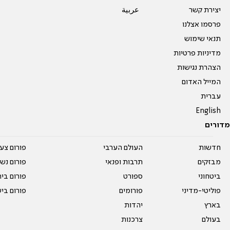
יצירת קשר
عربية
פרסמו אצלנו
תנאי שימוש
מדיניות פרטיות
הצהרת נגישות
המייל האדום
עברית
English
מדורים
חדשות
העולם הערבי
פורום צע
מבזקים
תרבות ופנאי
פורום נשו
ביטחוני
ספורט
פורום בי
פוליטי-מדיני
פורומים
פורום בי
בארץ
יהדות
בעולם
צרכנות