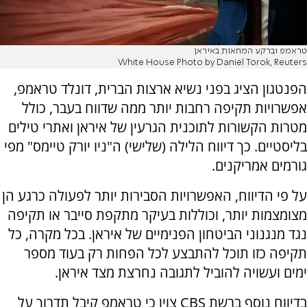
טראמפ וברקע המחאות באיראן
White House Photo by Daniel Torok, Reuters
הפנטגון הציג בפני נשיא ארצות הברית, דונלד טראמפ,
אפשרויות תקיפה רחבות יותר ממה שדווח בעבר, כולל
מטרות הקשורות לתוכנית הגרעין של איראן ואתרי טילים
בליסטיים. כך דיווח הלילה (שלישי) ה"ניו יורק טיימס" מפי
גורמים אמריקנים.
על פי הדיווח, האפשרויות הסבירות יותר לפעולה כרגע הן
מצומצמות יותר, וכוללות בעיקר מתקפת סייבר או תקיפה
נגד מנגנוני הביטחון הפנימיים של איראן. בכל מקרה, כל
תקיפה כזו תוכל להתבצע לכל הפחות רק בעוד מספר
ימים ועשויה להוביל לתגובה נחרצת מצד איראן.
בדיווח נוסף ברשת CBS צוין כי טראמפ קיבל תדרוך על