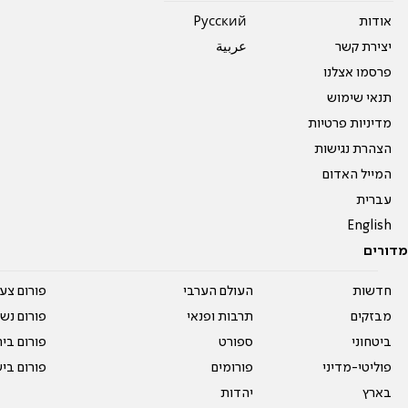
אודות
Pусский
יצירת קשר
عربية
פרסמו אצלנו
תנאי שימוש
מדיניות פרטיות
הצהרת נגישות
המייל האדום
עברית
English
מדורים
חדשות
העולם הערבי
פורום צע
מבזקים
תרבות ופנאי
פורום נשו
ביטחוני
ספורט
פורום בי
פוליטי-מדיני
פורומים
פורום בי
בארץ
יהדות