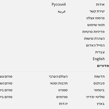
אודות
Pусский
יצירת קשר
عربية
פרסמו אצלנו
תנאי שימוש
מדיניות פרטיות
הצהרת נגישות
המייל האדום
עברית
English
מדורים
חדשות
העולם הערבי
פורום צע
מבזקים
תרבות ופנאי
פורום נשו
ביטחוני
ספורט
פורום בי
פוליטי-מדיני
פורומים
פורום בי
בארץ
יהדות