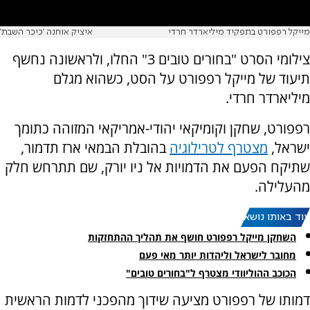
מייקל רפפורט בתפקיד מיליארדר חרדי
איציק אוחנה 'כיכר השבת'
צילומי הסרט "בחורים טובים 3" החלו, ולראשונה נחשף
תיעוד של מייקל רפפורט על הסט, כשהוא מגלם
מיליארדר חרדי.
רפפורט, שחקן וקומיקאי יהודי-אמריקאי המזוהה כתומך
ישראל,
מצטרף לטרילוגיה
בהובלת הבמאי ארז תדמור,
שתיקח הפעם את הדמויות אל ניו יורק, שם תתרחש חלק
מהעלילה.
עוד באותו נושא:
השחקן מייקל רפפורט חושף את תהליך ההתחזקות
מחובר לישראל וליהדות יותר מאי פעם
הכוכב ההוליוודי מצטרף ל"בחורים טובים"
דמותו של רפפורט מציעה שידוך מהפכני לדמות הראשית