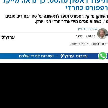
תיעוד ראשון מהסט: כך נראה מייקל
רפפורט כחרדי
השחקן מייקל רפפורט תועד לראשונה על סט "בחורים טובים
3", כשהוא מגלם מיליארדר חרדי מניו יורק.
איציק ברנדויין
17.01.26, 19:19
בחורים טובים
מייקל רפפורט