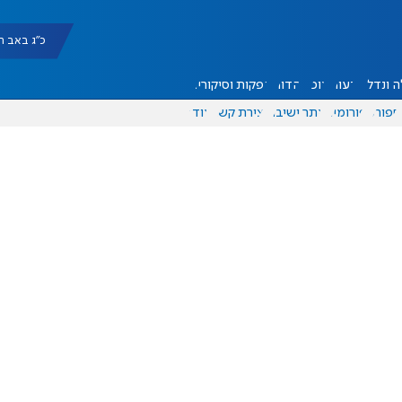
כ"ג באב תשפ"ו |
 ונדל"ן
דעות
אוכל
יהדות
הפקות וסיקורים
ספורט
פורומים
אתר ישיבה
יצירת קשר
עוד