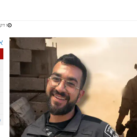
1 דקות
א