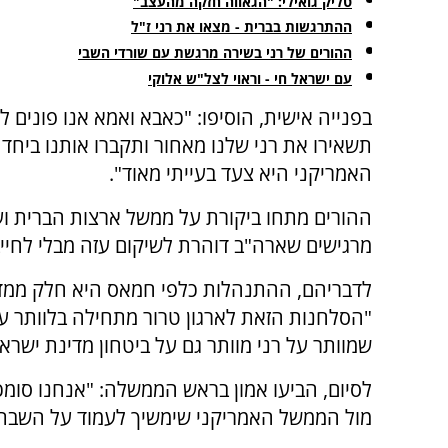
טליק גואילי: "הגאווה חזקה מהעצב"
ההתרגשות בברית - מצאו את רני ז"ל
ההורים של רני בשירה מרגשת עם שורדי השבי
עם ישראל חי - וראוי לצל"ש אלוקי
בפנייה אישית, הוסיפו: "כאבא ואמא אנו פונים ל
תשאירו את רני שלנו מאחור ותקברו אותנו ביח
האמריקני היא צעד בעייתי מאוד".
ההורים מתחו ביקורת על ממשל ארצות הברית וע
מרגישים שארה"ב דוהרת לשיקום עזה מבלי לחיי
לדבריהם, ההתנהלות כלפי חמאס היא חלק ממדי
"הסלחנות הזאת לארגון טרור מתחילה בלוותר על
שמוותר על רני מוותר גם על ביטחון מדינת ישראל
לסיום, הביעו אמון בראש הממשלה: "אנחנו סו
מול הממשל האמריקני שימשיך לעמוד על השבתו 