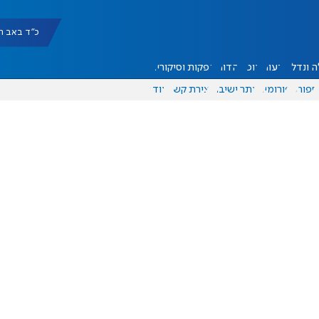
כ"ד באב תשפ"ו |
 ונדל"ן
דעות
אוכל
יהדות
הפקות וסיקורים
ספורט
פורומים
אתר ישיבה
יצירת קשר
עוד