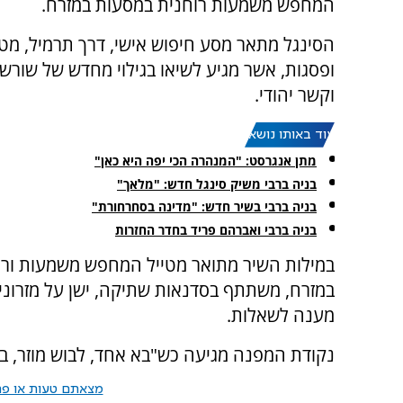
המחפש משמעות רוחנית במסעות במזרח.
הסינגל מתאר מסע חיפוש אישי, דרך תרמיל, מטו
ופסגות, אשר מגיע לשיאו בגילוי מחדש של שורשי
וקשר יהודי.
עוד באותו נושא:
מתן אנגרסט: "המנהרה הכי יפה היא כאן"
בניה ברבי משיק סינגל חדש: "מלאך"
בניה ברבי בשיר חדש: "מדינה בסחרחורת"
בניה ברבי ואברהם פריד בחדר החזרות
במילות השיר מתואר מטייל המחפש משמעות ורו
במזרח, משתתף בסדנאות שתיקה, ישן על מזרוני י
מענה לשאלות.
נקודת המפנה מגיעה כש"בא אחד, לבוש מוזר, בג
מצאתם טעות או פרס