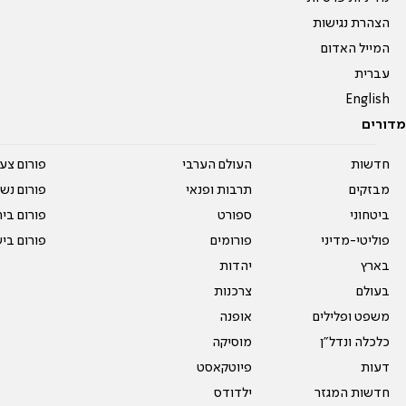
הצהרת נגישות
המייל האדום
עברית
English
מדורים
חדשות
העולם הערבי
פורום צע
מבזקים
תרבות ופנאי
פורום נשו
ביטחוני
ספורט
פורום בי
פוליטי-מדיני
פורומים
פורום בי
בארץ
יהדות
בעולם
צרכנות
משפט ופלילים
אופנה
כלכלה ונדל"ן
מוסיקה
דעות
פיוטקאסט
חדשות המגזר
ילדודס