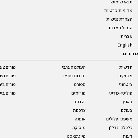
תנאי שימוש
מדיניות פרטיות
הצהרת נגישות
המייל האדום
עברית
English
מדורים
חדשות
העולם הערבי
פורום צע
מבזקים
תרבות ופנאי
פורום נשו
ביטחוני
ספורט
פורום בי
פוליטי-מדיני
פורומים
פורום בי
בארץ
יהדות
בעולם
צרכנות
משפט ופלילים
אופנה
כלכלה ונדל"ן
מוסיקה
דעות
פיוטקאסט