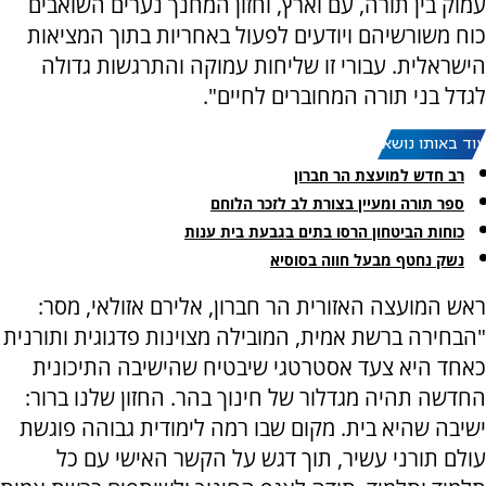
עמוק בין תורה, עם וארץ, וחזון המחנך נערים השואבים
כוח משורשיהם ויודעים לפעול באחריות בתוך המציאות
הישראלית. עבורי זו שליחות עמוקה והתרגשות גדולה
לגדל בני תורה המחוברים לחיים".
עוד באותו נושא:
רב חדש למועצת הר חברון
ספר תורה ומעיין בצורת לב לזכר הלוחם
כוחות הביטחון הרסו בתים בגבעת בית ענות
נשק נחטף מבעל חווה בסוסיא
ראש המועצה האזורית הר חברון, אלירם אזולאי, מסר:
"הבחירה ברשת אמית, המובילה מצוינות פדגוגית ותורנית
כאחד היא צעד אסטרטגי שיבטיח שהישיבה התיכונית
החדשה תהיה מגדלור של חינוך בהר. החזון שלנו ברור:
ישיבה שהיא בית. מקום שבו רמה לימודית גבוהה פוגשת
עולם תורני עשיר, תוך דגש על הקשר האישי עם כל