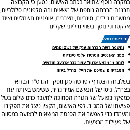
במקרה נוסף שתואר בכתב האישום, נטען כי הקבוצה
תכננה הברחה נוספת של משאית ובה טלפונים סלולריים,
מחשבים ניידים, סיגריות, מצברים, אופניים חשמליים וציוד
אלקטרוני נוסף בשווי מיליוני שקלים.
עוד באותו נושא:
נחשפה רשת הברחות ענק של נשק וסמים
צפו: האננסים הסתירו אלפי סיגריות
לוחם מ"מבצע ארנון" עצור כבר ארבעה חודשים
המבריחים שסיכנו את חיילי צה"ל בעזה
בשלב זה הצטרף לפרשה סגן מפקד הגדס"ר הבדואי
בצה"ל, גיסו של הנאשם אמיר גדיר, ששימש באותה עת
כמפקד בפועל של הגזרה הסמוכה למעבר כרם שלום בשל
פציעתו של המג"ד. לפי האישום, הקצין ניצל את תפקידו
ומעמדו כדי לאפשר את הכנסת המשאית לרצועה במסווה
של פעילות מבצעית.