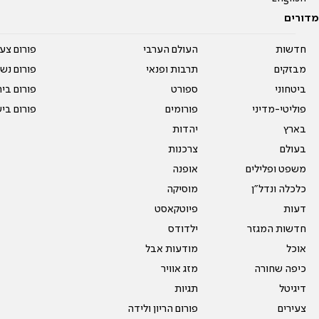
מדורים
חדשות
העולם הערבי
פורום צע
מבזקים
תרבות ופנאי
פורום נשו
ביטחוני
ספורט
פורום בי
פוליטי-מדיני
פורומים
פורום בי
בארץ
יהדות
בעולם
צרכנות
משפט ופלילים
אופנה
כלכלה ונדל"ן
מוסיקה
דעות
פיוטקאסט
חדשות המגזר
ילדודס
אוכל
מודעות אבל
כיפה שחורה
מזג אוויר
דיגיטל
תגיות
צעירים
פורום הריון ולידה