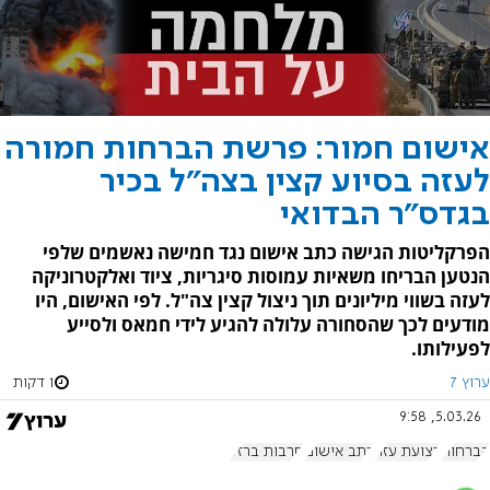
אישום חמור: פרשת הברחות חמורה
לעזה בסיוע קצין בצה"ל בכיר
בגדס"ר הבדואי
הפרקליטות הגישה כתב אישום נגד חמישה נאשמים שלפי
הנטען הבריחו משאיות עמוסות סיגריות, ציוד ואלקטרוניקה
לעזה בשווי מיליונים תוך ניצול קצין צה"ל. לפי האישום, היו
מודעים לכך שהסחורה עלולה להגיע לידי חמאס ולסייע
לפעילותו.
ערוץ 7
1 דקות
5.03.26, 9:58
הברחות
רצועת עזה
כתב אישום
חרבות ברזל