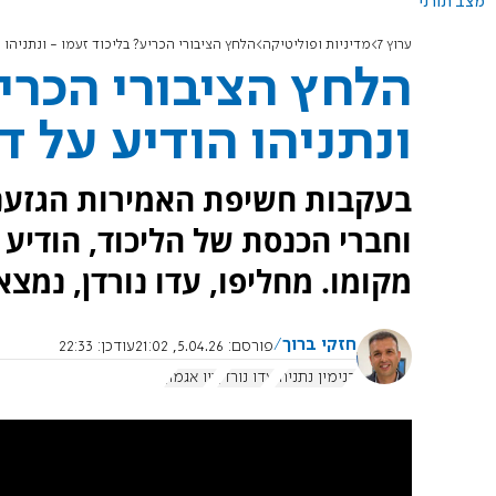
מצב תורני
ערוץ 7
מדיניות ופוליטיקה
הלחץ הציבורי הכריע? בליכוד זעמו - ונתניהו 
הלחץ הציבורי הכריע
ונתניהו הודיע על ד
בעקבות חשיפת האמירות הגזעניו
וחברי הכנסת של הליכוד, הודיע
מקומו. מחליפו, עדו נורדן, נמצא
חזקי ברוך
פורסם:
5.04.26, 21:02
עודכן:
22:33
בנימין נתניהו
עדו נורדן
זיו אגמון