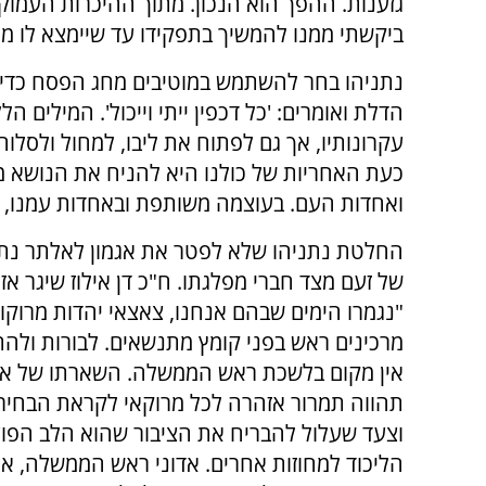
גזענות. ההפך הוא הנכון. מתוך ההיכרות העמוקה
ביקשתי ממנו להמשיך בתפקידו עד שיימצא לו מח
נתניהו בחר להשתמש במוטיבים מחג הפסח כדי 
הדלת ואומרים: 'כל דכפין ייתי וייכול'. המילים ה
עקרונותיו, אך גם לפתוח את ליבו, למחול ולסל
כעת האחריות של כולנו היא להניח את הנושא מא
ואחדות העם. בעוצמה משותפת ובאחדות עמנו, נ
החלטת נתניהו שלא לפטר את אגמון לאלתר נת
של זעם מצד חברי מפלגתו. ח"כ דן אילוז שיגר א
"נגמרו הימים שבהם אנחנו, צאצאי יהדות מרוקו
מרכינים ראש בפני קומץ מתנשאים. לבורות ולהת
אין מקום בלשכת ראש הממשלה. השארתו של אג
תהווה תמרור אזהרה לכל מרוקאי לקראת הבחיר
וצעד שעלול להבריח את הציבור שהוא הלב הפו
הליכוד למחוזות אחרים. אדוני ראש הממשלה, א