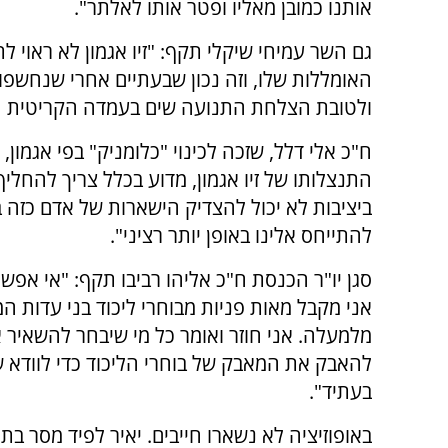
אותנו כמובן מאליו ופטר אותו לאלתר".
גם השר עמיחי שיקלי תקף: "זיו אגמון לא ראוי 
האומללות שלו, וזה נכון שבעתיים אחרי שנחשפ
ולטובת הצלחת התנועה שים בעמדה הקריטית הזו
ח"כ אלי דלל, שזכה לכינוי "כלומניק" בפי אגמו
התנצלותו של זיו אגמון, מדוע בכלל צריך להחליף
ביציבות לא יכול להצדיק הישארות של אדם כזה 
להתייחס אלינו באופן יותר רציני".
סגן יו"ר הכנסת ח"כ אליהו רביבו תקף: "אי אפש
אני מקבל מאות פניות מבוחרי ליכוד בני עדות ה
מלמעלה. אני חוזר ואומר כל מי שיבחר להשאיר א
להאבק את המאבק של בוחרי הליכוד כדי לוודא 
בעתיד".
באופוזיציה לא נשארו חייבים. יאיר לפיד מסר בתג