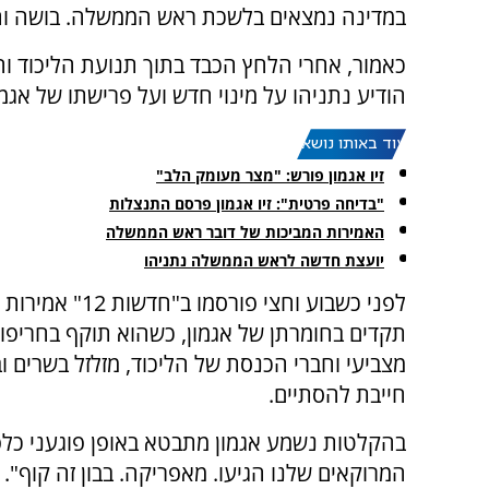
במדינה נמצאים בלשכת ראש הממשלה. בושה וחר
כאמור, אחרי הלחץ הכבד בתוך תנועת הליכוד וה
הודיע נתניהו על מינוי חדש ועל פרישתו של אגמו
עוד באותו נושא:
זיו אגמון פורש: "מצר מעומק הלב"
"בדיחה פרטית": זיו אגמון פרסם התנצלות
האמירות המביכות של דובר ראש הממשלה
יועצת חדשה לראש הממשלה נתניהו
לפני כשבוע וחצי פורסמו ב"חדש
תקדים בחומרתן של אגמון, כשהוא תוקף בחריפו
מצביעי וחברי הכנסת של הליכוד, מזלזל בשרים 
חייבת להסתיים.
בהקלטות נשמע אגמון מתבטא באופן פוגעני כלפי
המרוקאים שלנו הגיעו. מאפריקה. בבון זה קוף"