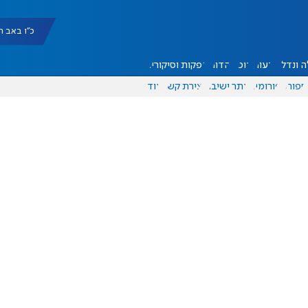
כ"ו באב תשפ"ו |
 ונדל"ן
דעות
אוכל
יהדות
הפקות וסיקורים
ספורט
פורומים
אתר ישיבה
יצירת קשר
עוד