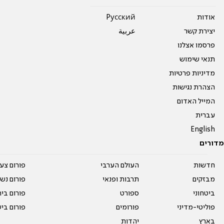
אודות
Pусский
יצירת קשר
عربية
פרסמו אצלנו
תנאי שימוש
מדיניות פרטיות
הצהרת נגישות
המייל האדום
עברית
English
מדורים
חדשות
העולם הערבי
פורום צע
מבזקים
תרבות ופנאי
פורום נשו
ביטחוני
ספורט
פורום בי
פוליטי-מדיני
פורומים
פורום בי
בארץ
יהדות